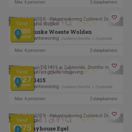
Max. 6 personen
2 slaapkamers
Previous
Next
Vanaf
€1050
Huuske Woeste Wolden
D
per week
Vakantiewoning
Zuidwest Drenthe
Zuidwolde
Max. 4 personen
2 slaapkamers
Previous
Next
Vanaf
€527
DG1415
E
per week
Vakantiewoning
Zuidwest Drenthe
Zuidwolde
Max. 4 personen
2 slaapkamers
Previous
Next
Vanaf
€975
Tinyhouse Egel
F