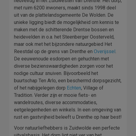
heuvelrug in het Zuidwesten van Drenthe. Het dorp,
met ruim 6200 inwoners, maakt sinds 1998 deel
uit van de plattelandsgemeente De Wolden. De
unieke ligging biedt de mogelijkheid om kennis te
maken met de schitterende Drentse bossen en
heidevelden in o.a. het Steenberger Oosterveld,
maar ook met het bijzondere natuurgebied Het
Reestdal op de grens van Drenthe en
Overijssel
.
De eeuwenoude esdorpen en gehuchten met
diverse bezienswaardigheden zorgen voor het
nodige cultuur snuiven. Bijvoorbeeld het
buurtschap Ten Arlo, een beschermd dorpsgezicht,
of het nabijgelegen dorp
Echten
, Village of
Tradition. Verder zijn er mooie fiets- en
wandelroutes, diverse accommodaties,
eetgelegenheden en winkels. In een omgeving van
rust en gastvrijheid beleeft u Drenthe op haar best!
Voor natuurliefhebbers is Zuidwolde een perfecte
uitvalsbasis. Het dorp ligt niet ver van het