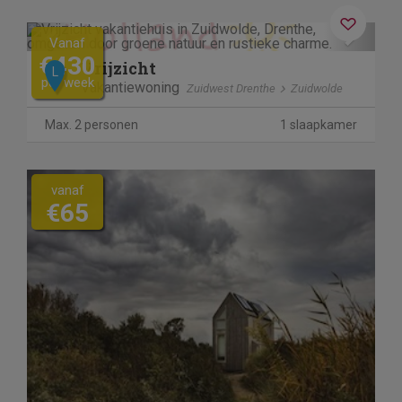
Previous
Next
Vanaf
€430
Vrijzicht
L
per week
Vakantiewoning
Zuidwest Drenthe
Zuidwolde
Max. 2 personen
1 slaapkamer
vanaf
€65