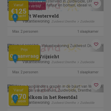
Previous
Next
Vanaf
Contactloos verblijf
€125
In 't Westerveld
per nacht
A
Vakantiewoning
Zuidwest Drenthe
Zuidwolde
Max. 2 personen
1 slaapkamer
Previous
Next
Prijs
Op aanvraag
Chalet Vrijzicht
B
Vakantiewoning
Zuidwest Drenthe
Zuidwolde
Max. 2 personen
1 slaapkamer
Previous
Next
Vanaf
€270
Welkom in het Reestdal
C
per week
Vakantiewoning
Zuidwest Drenthe
Zuidwolde