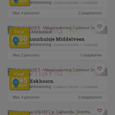
per week
Vakantiewoning
Zuidwest Drenthe
Zuidwolde
Max. 4 personen
2 slaapkamers
Previous
Next
Vanaf
€750
Schuurhuisje Middelveen
G
per week
Vakantiewoning
Zuidwest Drenthe
Zuidwolde
Max. 2 personen
1 slaapkamer
Previous
Next
Vanaf
€995
De Eekhoorn
H
per week
Vakantiewoning
Zuidwest Drenthe
Zuidwolde
Max. 4 personen
2 slaapkamers
Previous
Next