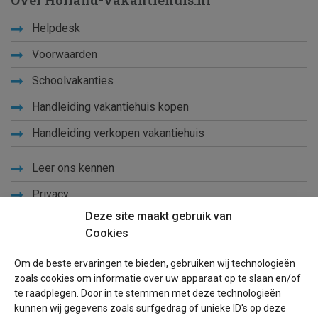
Over Holland-vakantiehuis.nl
Helpdesk
Voorwaarden
Schoolvakanties
Handleiding vakantiehuis kopen
Handleiding verkopen vakantiehuis
Leer ons kennen
Privacy
Deze site maakt gebruik van
Links
Cookies
Sitemap
Om de beste ervaringen te bieden, gebruiken wij technologieën
Blog
zoals cookies om informatie over uw apparaat op te slaan en/of
te raadplegen. Door in te stemmen met deze technologieën
Voor eigenaren
kunnen wij gegevens zoals surfgedrag of unieke ID's op deze