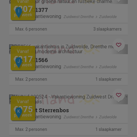
Vanaf
€807
DG1377
I
per week
Vakantiewoning
Zuidwest Drenthe
Zuidwolde
Max. 6 personen
3 slaapkamers
Previous
Next
Vanaf
€217
DG1566
J
per week
Vakantiewoning
Zuidwest Drenthe
Zuidwolde
Max. 2 personen
1 slaapkamer
Previous
Next
Vanaf
€975
Het Sterrenbos
K
per week
Vakantiewoning
Zuidwest Drenthe
Zuidwolde
Max. 2 personen
1 slaapkamer