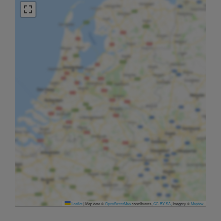
Leaflet
|
Map data ©
OpenStreetMap
contributors,
CC-BY-SA
, Imagery ©
Mapbox