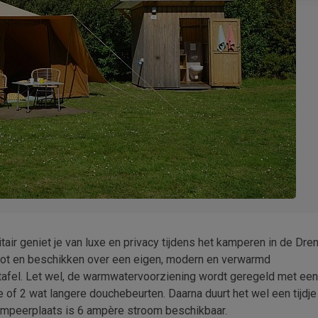
ir geniet je van luxe en privacy tijdens het kamperen in de Dre
groot en beschikken over een eigen, modern en verwarmd
tafel. Let wel, de warmwatervoorziening wordt geregeld met een
te of 2 wat langere douchebeurten. Daarna duurt het wel een tijdje
ampeerplaats is 6 ampère stroom beschikbaar.