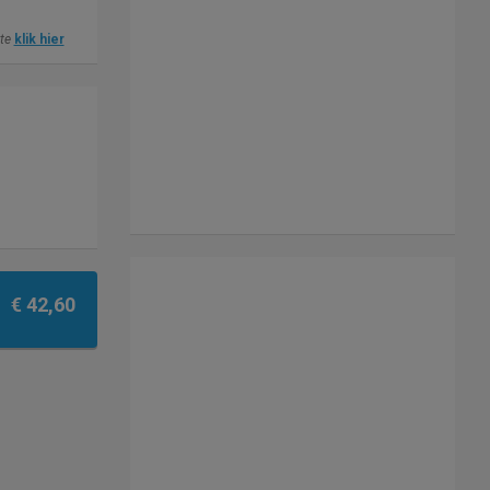
ite
klik hier
€ 42,60