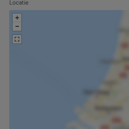
Locatie
+
−