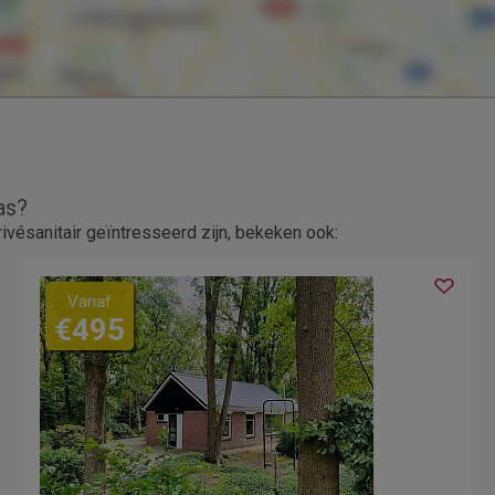
as?
ésanitair geïntresseerd zijn, bekeken ook:
Vanaf
€495