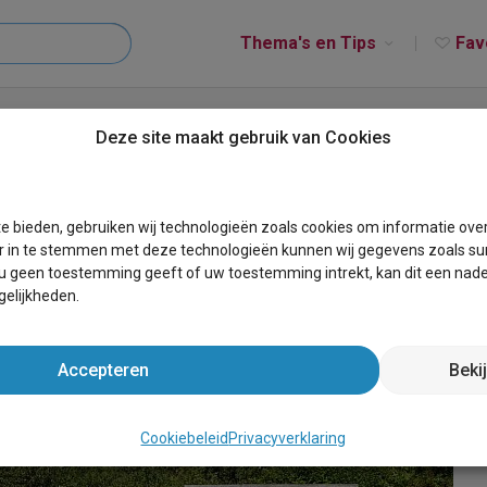
Thema's en Tips
Fav
rplaats Comfort privésanitair
Deze site maakt gebruik van Cookies
fort privésanitair
e bieden, gebruiken wij technologieën zoals cookies om informatie ove
r in te stemmen met deze technologieën kunnen wij gegevens zoals sur
 u geen toestemming geeft of uw toestemming intrekt, kan dit een nade
elijkheden.
Accepteren
Beki
Cookiebeleid
Privacyverklaring