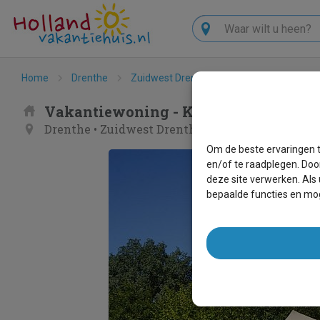
Zoeken
Home
Drenthe
Zuidwest Drenthe
Ruinen
Kampee
Vakantiewoning - Kampeerplaats Com
Drenthe
•
Zuidwest Drenthe
•
Ruinen
Om de beste ervaringen t
en/of te raadplegen. Doo
deze site verwerken. Als
bepaalde functies en mog