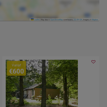
Leaflet
|
Map data ©
OpenStreetMap
contributors,
CC-BY-SA
, Imagery ©
Mapbox
Vanaf
€600