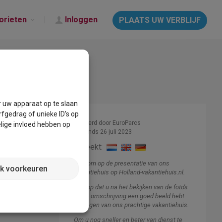
orieten
Inloggen
PLAATS UW VERBLIJF
r uw apparaat op te slaan
fgedrag of unieke ID's op
Beheerd door EuroParcs
lige invloed hebben op
Lid sinds 26 juli 2023
Spreekt:
Welkom op de presentatie van ons
jk voorkeuren
vakantiehuis op Holland-vakantiehuis.nl.
Ik hoop dat u na het bekijken van de foto's
en de omschrijving een goed beeld hebt
gekregen van ons prachtige vakantiehuis.
Om u nog sneller en beter van dienst te