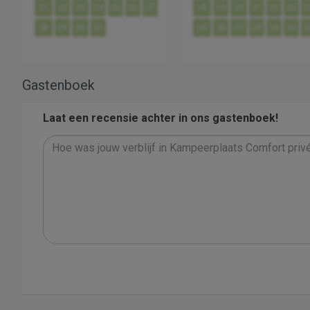
21
22
23
24
25
26
27
18
19
20
21
22
23
2
28
29
30
31
25
26
27
28
29
30
3
Gastenboek
Laat een recensie achter in ons gastenboek!