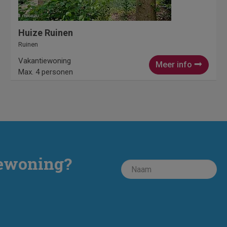
Huize Ruinen
Ruinen
Vakantiewoning
Meer info
Max. 4 personen
iewoning?