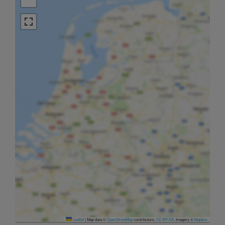
Leaflet
|
Map data ©
OpenStreetMap
contributors,
CC-BY-SA
, Imagery ©
Mapbox