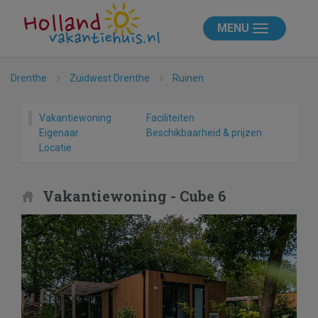
MENU
Drenthe
Zuidwest Drenthe
Ruinen
Vakantiewoning
Faciliteiten
Eigenaar
Beschikbaarheid & prijzen
Locatie
Vakantiewoning - Cube 6