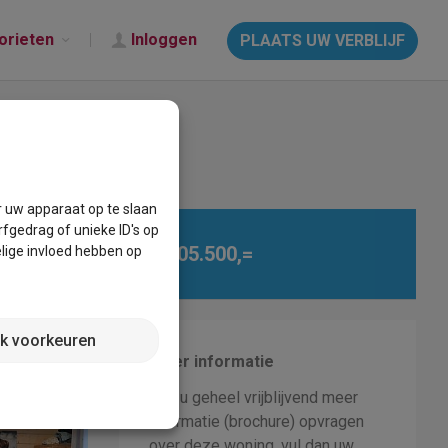
orieten
Inloggen
PLAATS UW VERBLIJF
r uw apparaat op te slaan
fgedrag of unieke ID's op
€ 205.500,=
lige invloed hebben op
jk voorkeuren
Meer informatie
Wilt u geheel vrijblijvend meer
informatie (brochure) opvragen
over deze woning, vul dan uw