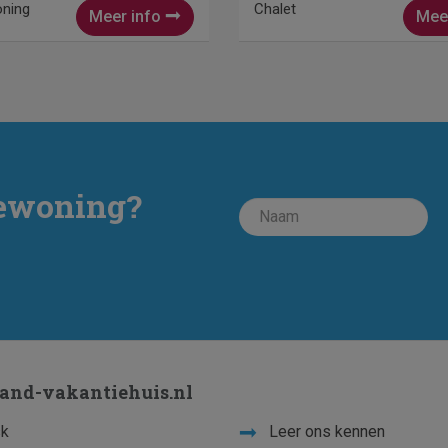
oning
Chalet
Meer info
Mee
iewoning?
land-vakantiehuis.nl
k
Leer ons kennen