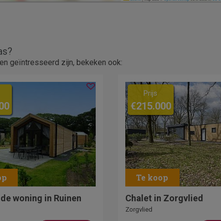
as?
en geïntresseerd zijn, bekeken ook:
Prijs
00
€215.000
nde woning in Ruinen
Chalet in Zorgvlied
Zorgvlied