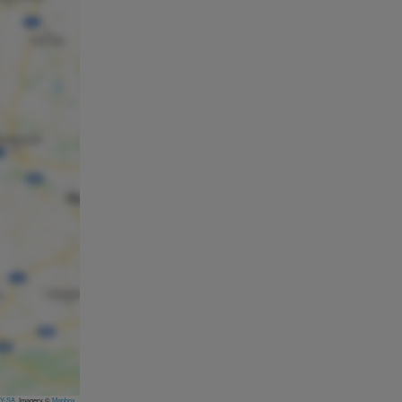
Y-SA
, Imagery ©
Mapbox