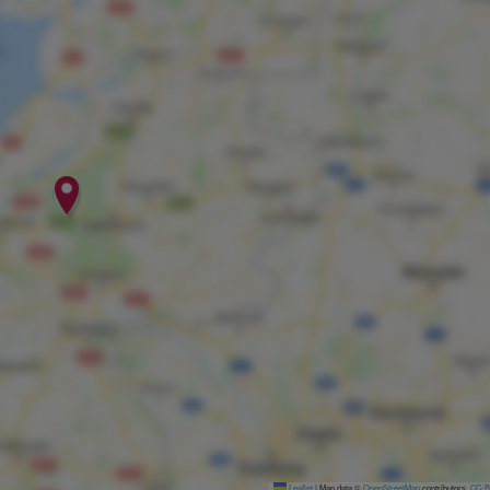
Leaflet
|
Map data ©
OpenStreetMap
contributors,
CC-B