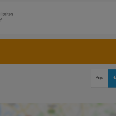
liteiten
jf
€
Prijs