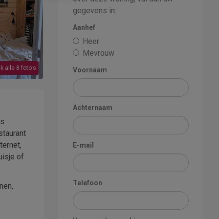
gegevens in:
Aanhef
Heer
Mevrouw
k alle 8 foto's
Voornaam
Achternaam
ls
staurant
ternet,
E-mail
uisje of
Telefoon
nen,