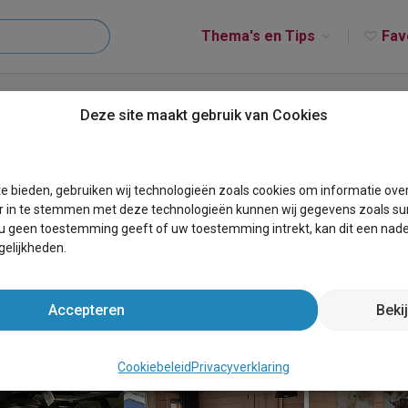
Thema's en Tips
Fav
aande woning in Ruinen
Deze site maakt gebruik van Cookies
g in Ruinen
e bieden, gebruiken wij technologieën zoals cookies om informatie ove
r in te stemmen met deze technologieën kunnen wij gegevens zoals sur
 u geen toestemming geeft of uw toestemming intrekt, kan dit een nade
elijkheden.
Accepteren
Beki
Cookiebeleid
Privacyverklaring