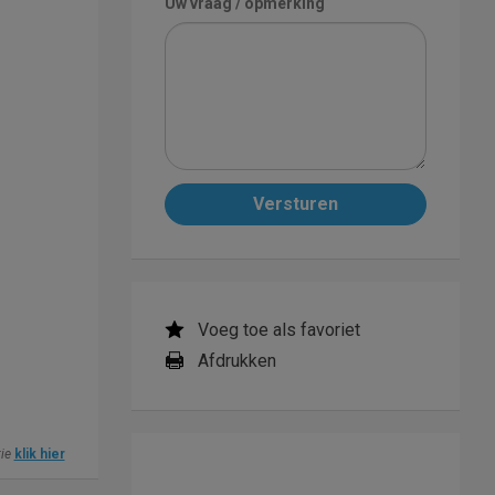
Uw vraag / opmerking
Versturen
Voeg toe als favoriet
Afdrukken
tie
klik hier