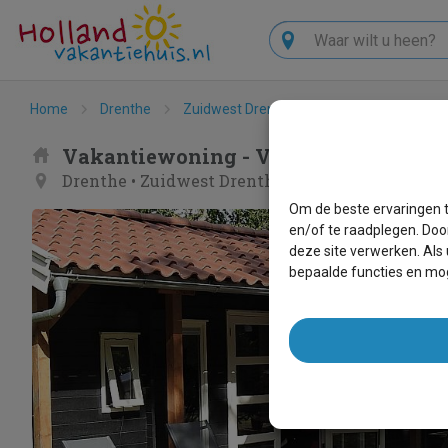
Zoeken
Home
Drenthe
Zuidwest Drenthe
Ruinen
Vrijst
Vakantiewoning - Vrijstaande wonin
Drenthe
•
Zuidwest Drenthe
•
Ruinen
Om de beste ervaringen t
en/of te raadplegen. Doo
deze site verwerken. Als
bepaalde functies en mog