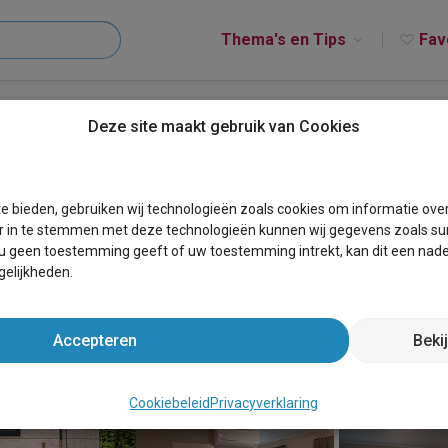
Thema's en Tips
Fav
eborg» Lodge
Deze site maakt gebruik van Cookies
e
e bieden, gebruiken wij technologieën zoals cookies om informatie ove
r in te stemmen met deze technologieën kunnen wij gegevens zoals sur
 u geen toestemming geeft of uw toestemming intrekt, kan dit een nade
elijkheden.
Accepteren
Beki
Cookiebeleid
Privacyverklaring