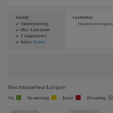
Verblijf
Faciliteiten
Vakantiewoning
Huisdieren toegest
Max. 4 personen
2 slaapkamers
Adres:
Ruinen
Beschikbaarheid & prijzen
Vrij
Op aanvraag
Bezet
Wisseldag
augustus 2026
september 2026