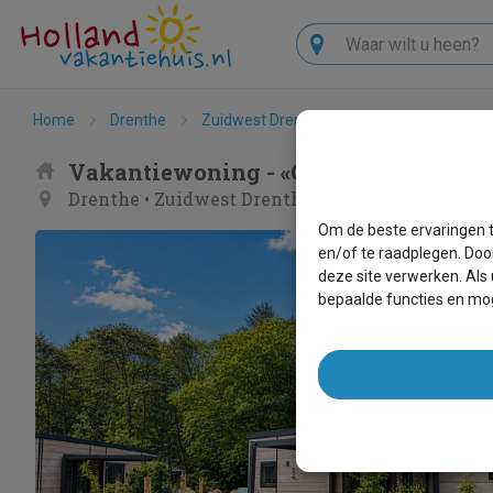
Zoeken
Home
Drenthe
Zuidwest Drenthe
Ruinen
«Groen
Vakantiewoning - «Groeneborg» Lodg
Drenthe
•
Zuidwest Drenthe
•
Ruinen
Om de beste ervaringen t
en/of te raadplegen. Doo
deze site verwerken. Als
bepaalde functies en mog