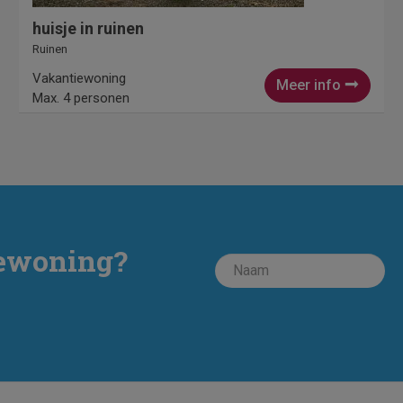
huisje in ruinen
Ruinen
Vakantiewoning
Meer info
Max. 4 personen
iewoning?