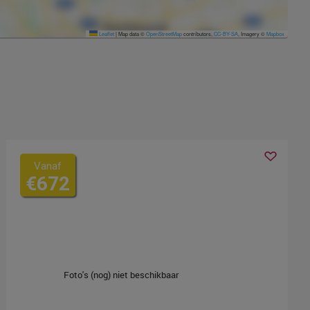
Leaflet
|
Map data ©
OpenStreetMap
contributors,
CC-BY-SA
, Imagery ©
Mapbox
Vanaf
€672