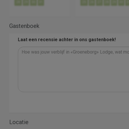
28
29
30
31
25
26
27
28
29
30
3
Gastenboek
Laat een recensie achter in ons gastenboek!
Locatie