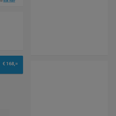
ite
klik hier
€ 168,=