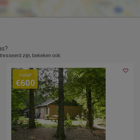
as?
resseerd zijn, bekeken ook:
Vanaf
€600