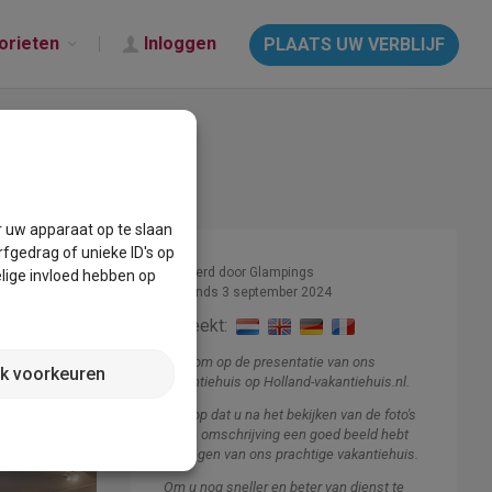
orieten
Inloggen
PLAATS UW VERBLIJF
r uw apparaat op te slaan
fgedrag of unieke ID's op
Beheerd door Glampings
lige invloed hebben op
Lid sinds 3 september 2024
Spreekt:
Welkom op de presentatie van ons
jk voorkeuren
vakantiehuis op Holland-vakantiehuis.nl.
Ik hoop dat u na het bekijken van de foto's
en de omschrijving een goed beeld hebt
gekregen van ons prachtige vakantiehuis.
Om u nog sneller en beter van dienst te