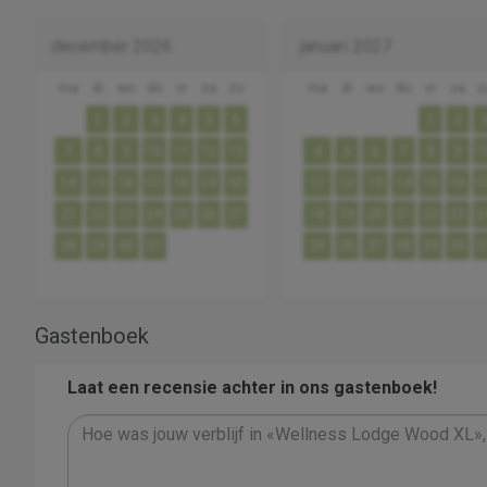
december 2026
januari 2027
ma
di
wo
do
vr
za
zo
ma
di
wo
do
vr
za
z
1
2
3
4
5
6
1
2
7
8
9
10
11
12
13
4
5
6
7
8
9
1
14
15
16
17
18
19
20
11
12
13
14
15
16
1
21
22
23
24
25
26
27
18
19
20
21
22
23
2
28
29
30
31
25
26
27
28
29
30
3
Gastenboek
Laat een recensie achter in ons gastenboek!