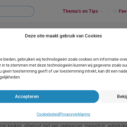
Thema's en Tips
Fav
ess Lodge Wood XL»
Deze site maakt gebruik van Cookies
Wood XL»
e bieden, gebruiken wij technologieën zoals cookies om informatie ove
r in te stemmen met deze technologieën kunnen wij gegevens zoals sur
 u geen toestemming geeft of uw toestemming intrekt, kan dit een nade
elijkheden.
Bekijk
Accepteren
Beki
Cookiebeleid
Privacyverklaring
oor twee personen, gelegen op de begane grond met een warme
derne keuken, uitgerust met een vaatwasser, magnetron, waterkoke