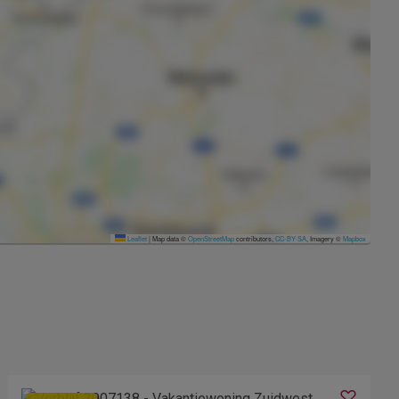
Leaflet
|
Map data ©
OpenStreetMap
contributors,
CC-BY-SA
, Imagery ©
Mapbox