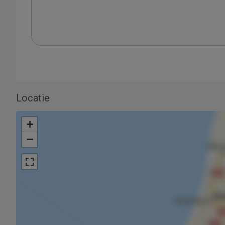
Locatie
+
−