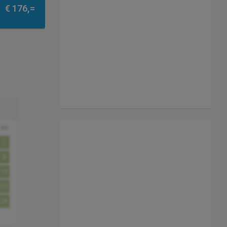
€ 176,=
zo
1
8
15
22
29