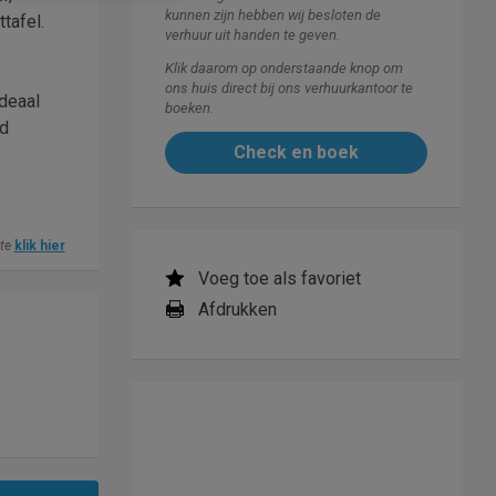
kunnen zijn hebben wij besloten de
tafel.
verhuur uit handen te geven.
Klik daarom op onderstaande knop om
ons huis direct bij ons verhuurkantoor te
ideaal
boeken.
ld
Check en boek
ite
klik hier
Voeg toe als favoriet
Afdrukken