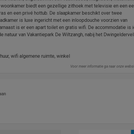
e woonkamer biedt een gezellige zithoek met televisie en een eet
erras en een privé hottub. De slaapkamer beschikt over twee
dkamer is luxe ingericht met een inloopdouche voorzien van
naast is er een apart toilet en gratis wifi. De accommodatie is 
de natuur van Vakantiepark De Wiltzangh, nabij het Dwingelderve
huur, wifi algemene ruimte, winkel
Voor meer informatie ga naar onze webs
aan