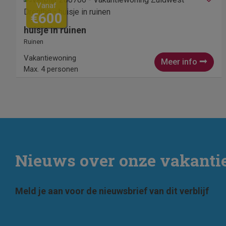
Vanaf
€600
huisje in ruinen
Ruinen
Vakantiewoning
Meer info
Max. 4 personen
Nieuws over onze vakant
Meld je aan voor de nieuwsbrief van dit verblijf