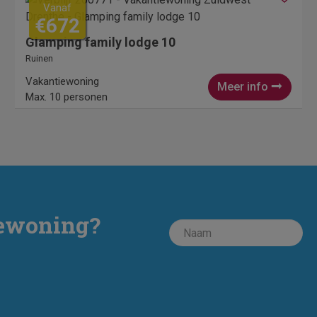
Vanaf
€672
Glamping family lodge 10
Ruinen
Vakantiewoning
Meer info
Max. 10 personen
iewoning?