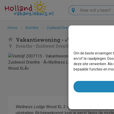
Zoeken
Home
Drenthe
Zuidwest Drenthe
Ruinen
«Welln
Vakantiewoning - «Wellness Lodge 
Drenthe
•
Zuidwest Drenthe
•
Ruinen
Om de beste ervaringen t
en/of te raadplegen. Doo
deze site verwerken. Als
bepaalde functies en mog
Wellness Lodge Wood XL 2 is een sfeervolle chalet v
uitstraling. Bij binnenkomst loop je eerst langs de mo