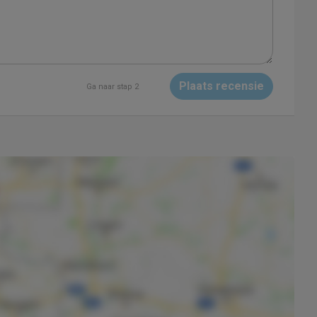
Plaats recensie
Ga naar stap 2