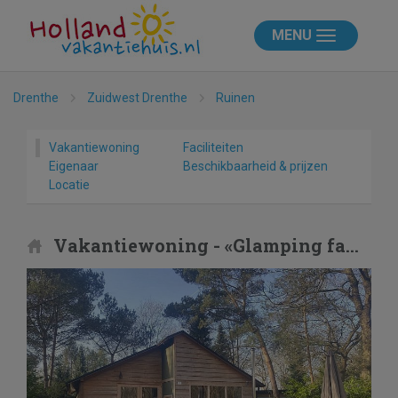
MENU
Drenthe
Zuidwest Drenthe
Ruinen
Vakantiewoning
Faciliteiten
Eigenaar
Beschikbaarheid & prijzen
Locatie
Vakantiewoning - «Glamping family lodge»