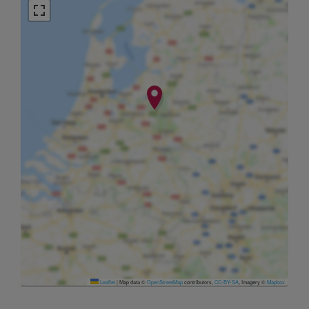
Leaflet
|
Map data ©
OpenStreetMap
contributors,
CC-BY-SA
, Imagery ©
Mapbox