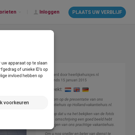
orieten
Inloggen
PLAATS UW VERBLIJF
r uw apparaat op te slaan
fgedrag of unieke ID's op
Beheerd door heerlijkehuisjes.nl
lige invloed hebben op
Lid sinds 15 januari 2015
Spreekt:
Welkom op de presentatie van ons
jk voorkeuren
vakantiehuis op Holland-vakantiehuis.nl.
Ik hoop dat u na het bekijken van de foto's
en de omschrijving een goed beeld hebt
gekregen van ons prachtige vakantiehuis.
Om u nog sneller en beter van dienst te