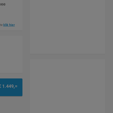
wee
ite
klik hier
€ 1.449,=