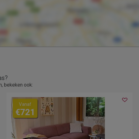
as?
n, bekeken ook:
Vanaf
€721