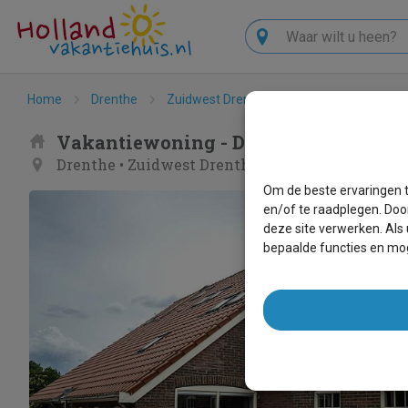
Zoeken
Home
Drenthe
Zuidwest Drenthe
Oude Willem
D
Vakantiewoning - DG1556
Drenthe
•
Zuidwest Drenthe
•
Oude Willem
Om de beste ervaringen t
en/of te raadplegen. Doo
deze site verwerken. Als
bepaalde functies en mog