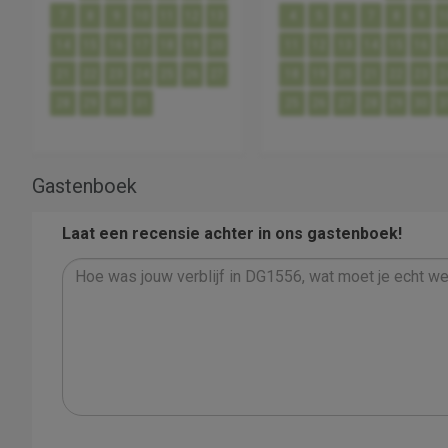
7
8
9
10
11
12
13
4
5
6
7
8
9
1
14
15
16
17
18
19
20
11
12
13
14
15
16
1
21
22
23
24
25
26
27
18
19
20
21
22
23
2
28
29
30
31
25
26
27
28
29
30
3
Gastenboek
Laat een recensie achter in ons gastenboek!