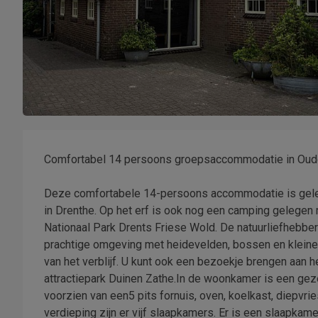
Comfortabel 14 persoons groepsaccommodatie in Oude
Deze comfortabele 14-persoons accommodatie is geleg
in Drenthe. Op het erf is ook nog een camping gelegen 
Nationaal Park Drents Friese Wold. De natuurliefhebber k
prachtige omgeving met heidevelden, bossen en klein
van het verblijf. U kunt ook een bezoekje brengen aan h
attractiepark Duinen Zathe.In de woonkamer is een geze
voorzien van een5 pits fornuis, oven, koelkast, diepvr
verdieping zijn er vijf slaapkamers. Er is een slaapk