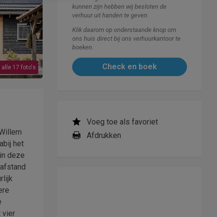
kunnen zijn hebben wij besloten de
verhuur uit handen te geven.
Klik daarom op onderstaande knop om
ons huis direct bij ons verhuurkantoor te
boeken.
Check en boek
 alle 17 foto's
Voeg toe als favoriet
Willem
Afdrukken
bij het
 in deze
pafstand
lijk
ere
e
 vier