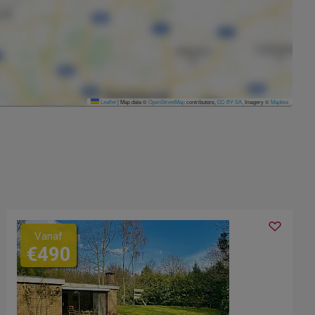
Leaflet
|
Map data ©
OpenStreetMap
contributors,
CC-BY-SA
, Imagery ©
Mapbox
Vanaf
€490