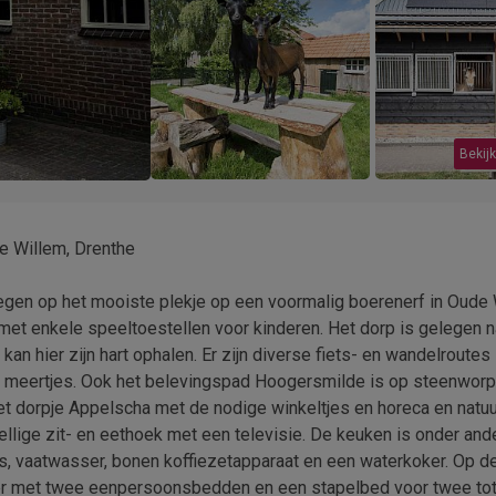
Bekijk
 Willem, Drenthe
en op het mooiste plekje op een voormalig boerenerf in Oude 
met enkele speeltoestellen voor kinderen. Het dorp is gelegen na
an hier zijn hart ophalen. Er zijn diverse fiets- en wandelroutes
e meertjes. Ook het belevingspad Hoogersmilde is op steenwor
et dorpje Appelscha met de nodige winkeltjes en horeca en natuur
llige zit- en eethoek met een televisie. De keuken is onder and
ies, vaatwasser, bonen koffiezetapparaat en een waterkoker. Op d
amer met twee eenpersoonsbedden en een stapelbed voor twee tot