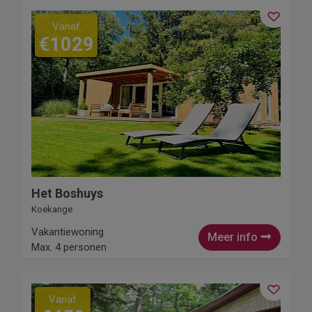
Vanaf
€1029
Het Boshuys
Koekange
Vakantiewoning
Meer info
Max. 4 personen
Vanaf