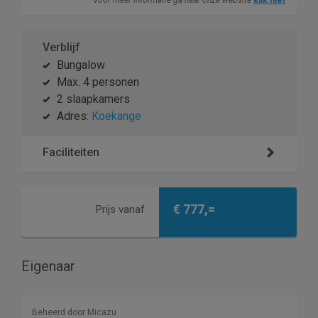
Voor meer informatie ga naar onze website
klik hier
Verblijf
Bungalow
Max. 4 personen
2 slaapkamers
Adres:
Koekange
Faciliteiten
€ 777,=
Prijs vanaf
Eigenaar
Beheerd door Micazu