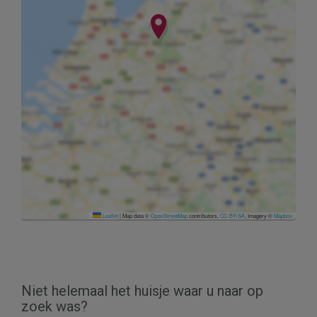
Leaflet
|
Map data ©
OpenStreetMap
contributors,
CC-BY-SA
, Imagery ©
Mapbox
Niet helemaal het huisje waar u naar op
zoek was?