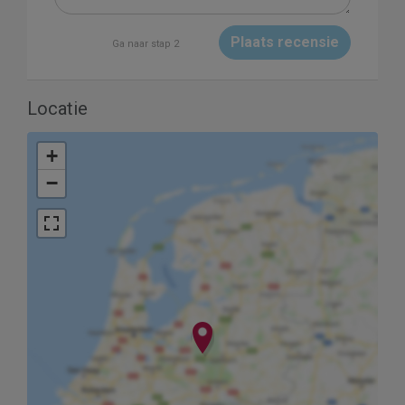
Plaats recensie
Ga naar stap 2
Locatie
+
−