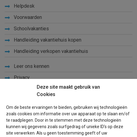
Helpdesk
Voorwaarden
Schoolvakanties
Handleiding vakantiehuis kopen
Handleiding verkopen vakantiehuis
Leer ons kennen
Privacy
Deze site maakt gebruik van
Links
Cookies
Sitemap
Om de beste ervaringen te bieden, gebruiken wij technologieën
Blog
zoals cookies om informatie over uw apparaat op te slaan en/of
te raadplegen. Door in te stemmen met deze technologieën
Voor eigenaren
kunnen wij gegevens zoals surfgedrag of unieke ID's op deze
site verwerken. Als u geen toestemming geeft of uw