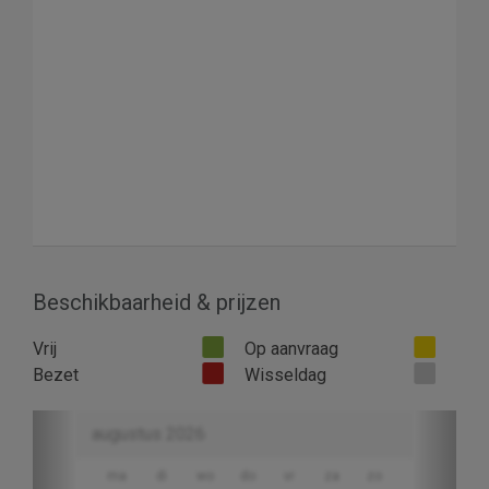
Beschikbaarheid & prijzen
Vrij
Op aanvraag
Bezet
Wisseldag
Previous
Next
augustus 2026
ma
di
wo
do
vr
za
zo