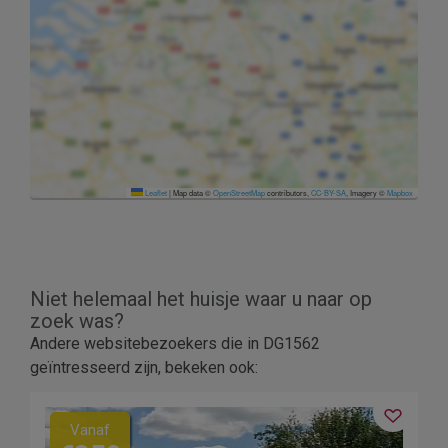
Leaflet
|
Map data ©
OpenStreetMap
contributors,
CC-BY-SA
, Imagery ©
Mapbox
Niet helemaal het huisje waar u naar op
zoek was?
Andere websitebezoekers die in DG1562
geïntresseerd zijn, bekeken ook:
Vanaf