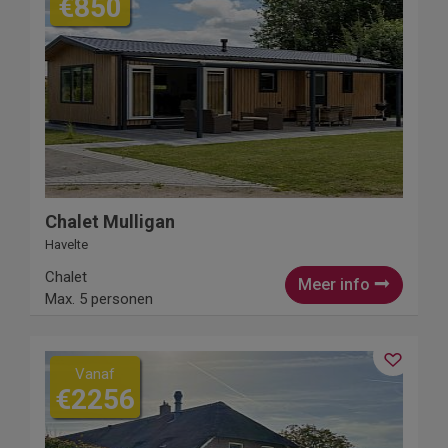
€850
Chalet Mulligan
Havelte
Chalet
Meer info
Max. 5 personen
Vanaf
€2256