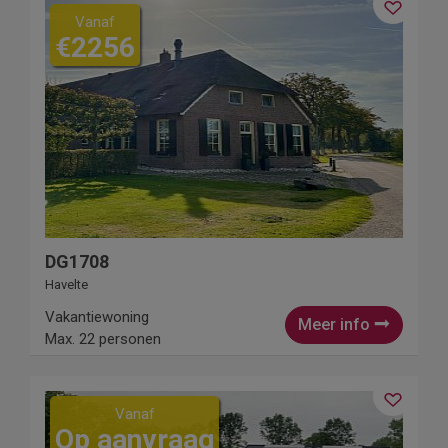
Vanaf
€2256
DG1708
Havelte
Vakantiewoning
Meer info
Max. 22 personen
Vanaf
Op aanvraag