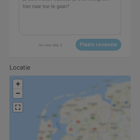
Plaats recensie
Ga naar stap 2
Locatie
+
−