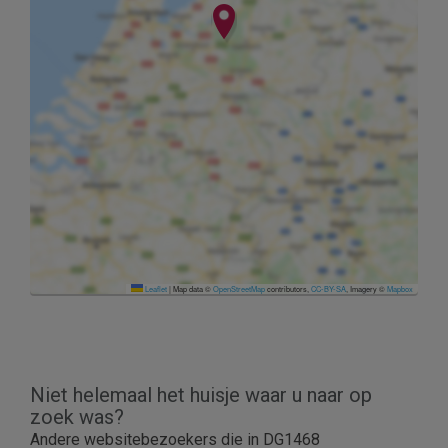
Leaflet
|
Map data ©
OpenStreetMap
contributors,
CC-BY-SA
, Imagery ©
Mapbox
Niet helemaal het huisje waar u naar op
zoek was?
Andere websitebezoekers die in DG1468