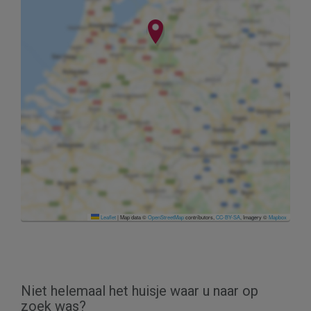
Leaflet
|
Map data ©
OpenStreetMap
contributors,
CC-BY-SA
, Imagery ©
Mapbox
Niet helemaal het huisje waar u naar op
zoek was?