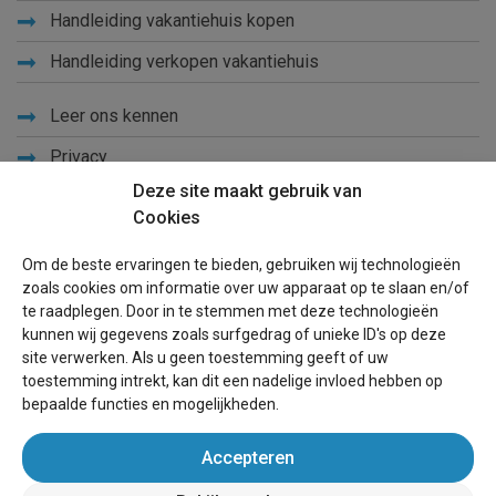
Handleiding vakantiehuis kopen
Handleiding verkopen vakantiehuis
Leer ons kennen
Privacy
Deze site maakt gebruik van
Links
Cookies
Sitemap
Om de beste ervaringen te bieden, gebruiken wij technologieën
Blog
zoals cookies om informatie over uw apparaat op te slaan en/of
te raadplegen. Door in te stemmen met deze technologieën
Voor eigenaren
kunnen wij gegevens zoals surfgedrag of unieke ID's op deze
site verwerken. Als u geen toestemming geeft of uw
Een advertentie plaatsen
toestemming intrekt, kan dit een nadelige invloed hebben op
bepaalde functies en mogelijkheden.
Inloggen
Accepteren
Succesvol verhuren vakantiewoning