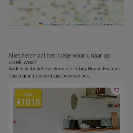
Leaflet
|
Map data ©
OpenStreetMap
contributors,
CC-BY-SA
, Imagery ©
Mapbox
Niet helemaal het huisje waar u naar op
zoek was?
Andere websitebezoekers die in Tiny House Eris met
sauna geïntresseerd zijn, bekeken ook:
Vanaf
€1015