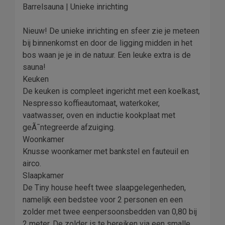
Barrelsauna | Unieke inrichting
Nieuw! De unieke inrichting en sfeer zie je meteen
bij binnenkomst en door de ligging midden in het
bos waan je je in de natuur. Een leuke extra is de
sauna!
Keuken
De keuken is compleet ingericht met een koelkast,
Nespresso koffieautomaat, waterkoker,
vaatwasser, oven en inductie kookplaat met
geÃ¯ntegreerde afzuiging.
Woonkamer
Knusse woonkamer met bankstel en fauteuil en
airco.
Slaapkamer
De Tiny house heeft twee slaapgelegenheden,
namelijk een bedstee voor 2 personen en een
zolder met twee eenpersoonsbedden van 0,80 bij
2 meter. De zolder is te bereiken via een smalle