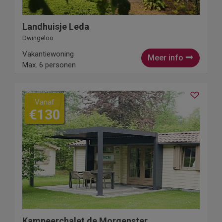
Landhuisje Leda
Dwingeloo
Vakantiewoning
Meer info
Max. 6 personen
Vanaf
€130
Kampeerchalet de Morgenster