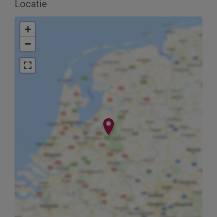
Locatie
+
−