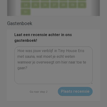
24
25
26
27
28
29
30
31
Gastenboek
Laat een recensie achter in ons
gastenboek!
Plaats recensie
Ga naar stap 2