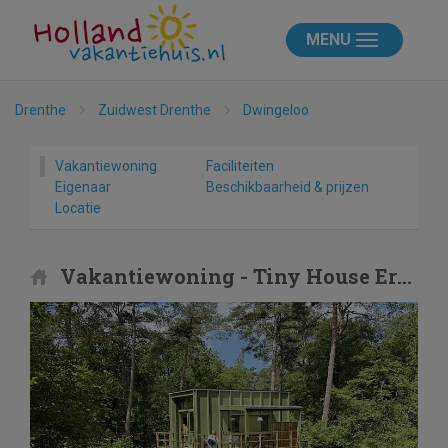
MENU
Drenthe
Zuidwest Drenthe
Dwingeloo
Vakantiewoning
Faciliteiten
Eigenaar
Beschikbaarheid & prijzen
Locatie
Vakantiewoning - Tiny House Eris met sauna