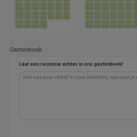
14
15
16
17
18
19
20
11
12
13
14
15
16
1
21
22
23
24
25
26
27
18
19
20
21
22
23
2
28
29
30
31
25
26
27
28
29
30
3
Gastenboek
Laat een recensie achter in ons gastenboek!