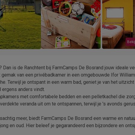
Bekij
? Dan is de Ranchtent bij FarmCamps De Bosrand jouw ideale verb
t gemak van een privébadkamer in een omgebouwde Ifor Willia
. Terwijl je ontspant in een warm bad, geniet je van het uitzicht
l ergens anders vindt.
laapkamers met comfortabele bedden en een pelletkachel die zorg
rdekte veranda uit om te ontspannen, terwijl je 's avonds gerus
jesachtig meer, biedt FarmCamps De Bosrand een warme en natuur
 jong en oud. Hier beleef je gegarandeerd een bijzondere en ont