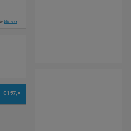
ite
klik hier
€ 157,=