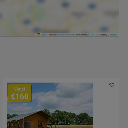
Leaflet
|
Map data ©
OpenStreetMap
contributors,
CC-BY-SA
, Imagery ©
Mapbox
Vanaf
€160