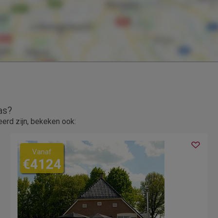
as?
erd zijn, bekeken ook:
Vanaf
€4124