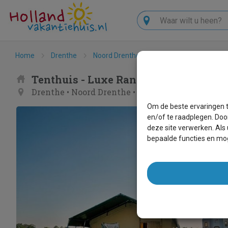
Zoeken
Home
Drenthe
Noord Drenthe
Ellertshaar
Luxe 
Tenthuis - Luxe Ranchtent
Drenthe
•
Noord Drenthe
•
Ellertshaar
Om de beste ervaringen t
en/of te raadplegen. Doo
deze site verwerken. Als
bepaalde functies en mog