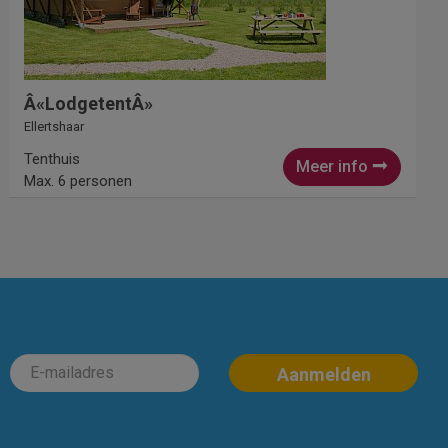
Â«LodgetentÂ»
Ellertshaar
Tenthuis
Meer info
Max. 6 personen