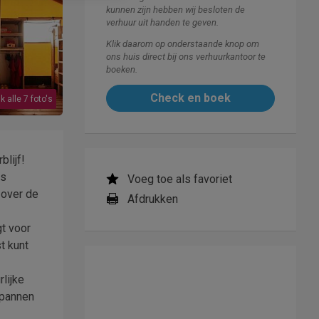
kunnen zijn hebben wij besloten de
verhuur uit handen te geven.
Klik daarom op onderstaande knop om
ons huis direct bij ons verhuurkantoor te
boeken.
Check en boek
k alle 7 foto's
lijf!
ms
Voeg toe als favoriet
 over de
Afdrukken
t voor
t kunt
lijke
spannen