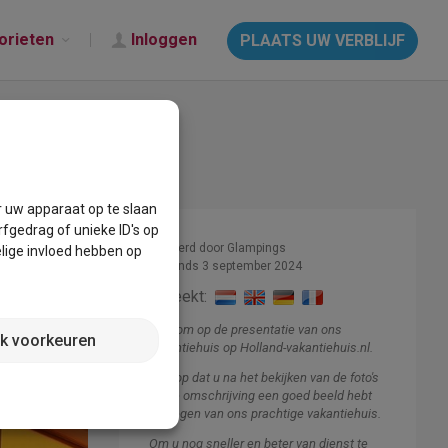
orieten
Inloggen
PLAATS UW VERBLIJF
r uw apparaat op te slaan
fgedrag of unieke ID's op
Beheerd door Glampings
lige invloed hebben op
Lid sinds 3 september 2024
Spreekt:
Welkom op de presentatie van ons
jk voorkeuren
vakantiehuis op Holland-vakantiehuis.nl.
Ik hoop dat u na het bekijken van de foto's
en de omschrijving een goed beeld hebt
gekregen van ons prachtige vakantiehuis.
Om u nog sneller en beter van dienst te