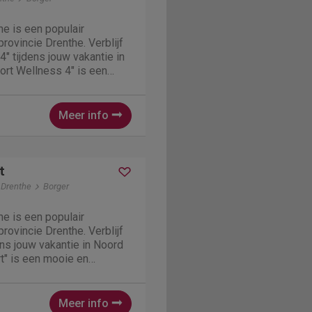
e is een populair
rovincie Drenthe. Verblijf
" tijdens jouw vakantie in
ort Wellness 4" is een
alet in Borger. Dit is
et 2 slaapkamers. In totaal
...
Meer info
t
 Drenthe
Borger
e is een populair
rovincie Drenthe. Verblijf
ens jouw vakantie in Noord
t" is een mooie en
n Borger. Deze
er beschikt over 2
nen dus 4 personen...
Meer info