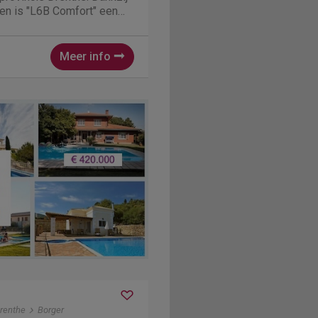
iten is "L6B Comfort" een
e bij vakantiegangers.
datie verblijven is enorm
Meer info
renthe
Borger