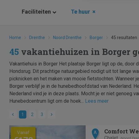
Faciliteiten
Te huur
×
Home
Drenthe
Noord Drenthe
Borger
45 resultaten
45
vakantiehuizen in Borger 
Vakantiehuis in Borger Het plaatsje Borger ligt op de, door
Hondsrug. Dit prachtige natuurgebied nodigt uit tot lange w
picknicken en het maken van mooie fietstochten. Wanneer j
Borger verblijf je in de hunebedhoofdstad van Nederland. H
Nederland vind je in deze plaats. Mocht je er niet genoeg va
Hunebedcentrum ligt om de hoek...
Lees meer
1
2
3
Previous
Next
Comfort Wel
Vanaf
A
Chalet
Noord Dre