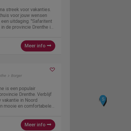
ma streek voor vakanties.
nthuis voor jouw wensen
 een uitdaging. "Safaritent
r in de provincie Drenthe in
t een topper in Noord
is met recht wel noemen.
Meer info
nthe
Borger
e is een populair
rovincie Drenthe. Verblijf
G
C
D
R
F
K
S
L
J
I
w vakantie in Noord
en mooie en comfortabele
pkamers. Hier kunnen dus 4
personen overnachten. Vo
Meer info