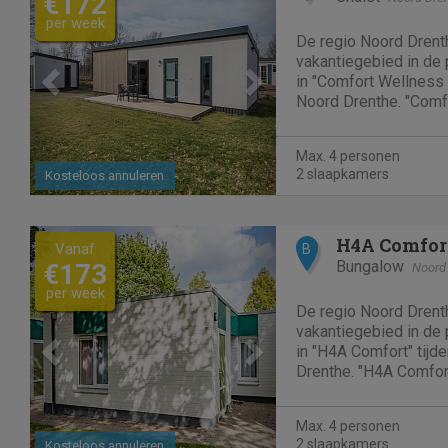
€172
per week
De regio Noord Drenth
vakantiegebied in de p
in "Comfort Wellness 4
Noord Drenthe. "Comf
mooie en comfortabele ch
een vakantieverblijf m
Max. 4 personen
kunnen hier 4 personen
2 slaapkamers
Kosteloos annuleren
Previous
Next
H4A Comfor
Vanaf
B
Bungalow
€173
Noord
per week
De regio Noord Drenth
vakantiegebied in de p
in "H4A Comfort" tijd
Drenthe. "H4A Comfor
comfortabele bungalow i
accommodatie in Borg
Max. 4 personen
slaapkamers. Hier kun
2 slaapkamers
Kosteloos annuleren