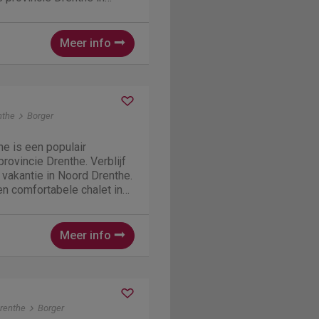
t een topper in Noord
is met recht wel noemen.
...
Meer info
nthe
Borger
e is een populair
rovincie Drenthe. Verblijf
 vakantie in Noord Drenthe.
n comfortabele chalet in
Hier kunnen dus 4 personen
Meer info
renthe
Borger