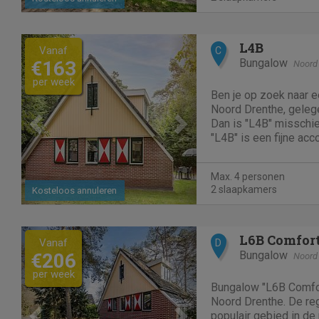
Previous
Next
L4B
Vanaf
C
Bungalow
€163
Noord
per week
Ben je op zoek naar 
Noord Drenthe, gelege
Dan is "L4B" misschie
"L4B" is een fijne ac
Borger om precies te zijn. Samen
accommodatie verblijv
Max. 4 personen
Bungalow "L4B" heeft 
2 slaapkamers
Kosteloos annuleren
Previous
Next
L6B Comfor
Vanaf
D
Bungalow
€206
Noord
per week
Bungalow "L6B Comfort
Noord Drenthe. De re
populair gebied in de