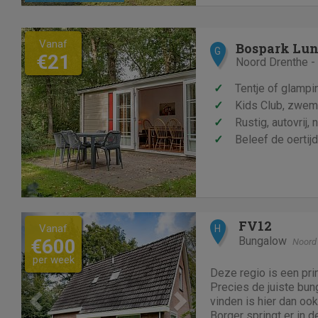
Vanaf
Bospark Lun
G
€21
Noord Drenthe -
✓
Tentje of glampi
✓
Kids Club, zwem
✓
Rustig, autovrij, 
✓
Beleef de oerti
Previous
Next
FV12
Vanaf
H
Bungalow
€600
Noord
per week
Deze regio is een pri
Precies de juiste bu
vinden is hier dan ook
Borger springt er in d