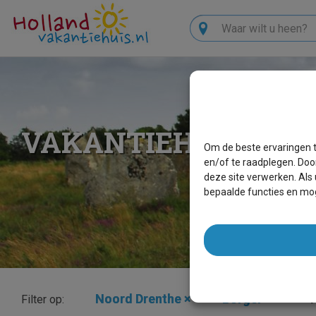
Zoeken
VAKANTIEHUIZEN B
Om de beste ervaringen t
en/of te raadplegen. Doo
deze site verwerken. Als
bepaalde functies en mog
Noord Drenthe
×
Borger
×
T
Filter op: