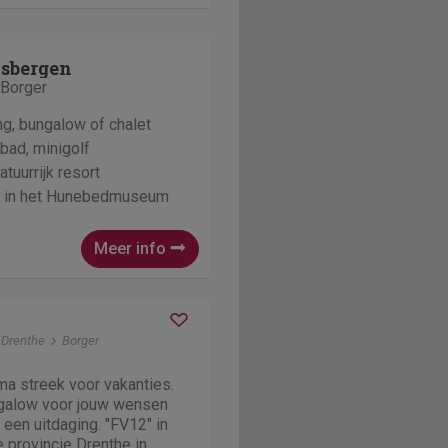
sbergen
 Borger
ng, bungalow of chalet
bad, minigolf
natuurrijk resort
jd in het Hunebedmuseum
Meer info
 Drenthe
Borger
ma streek voor vakanties.
ngalow voor jouw wensen
 een uitdaging. "FV12" in
e provincie Drenthe in