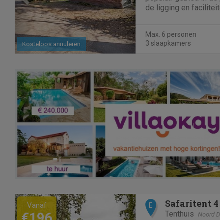
de ligging en facilite
geliefde accommodati
Samen in een accommo
Max. 6 personen
gezellig. Bungalow...
3 slaapkamers
Kosteloos annuleren
Previous
Next
Safaritent 4
Vanaf
E
Tenthuis
€196
Noord D