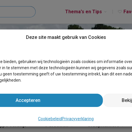
Thema's en Tips
Fav
Deze site maakt gebruik van Cookies
ORGER
e bieden, gebruiken wij technologieën zoals cookies om informatie ove
r in te stemmen met deze technologieën kunnen wij gegevens zoals sur
 u geen toestemming geeft of uw toestemming intrekt, kan dit een nade
elijkheden.
Accepteren
Beki
Cookiebeleid
Privacyverklaring
ype verblijf
Personen
Slaapkamers