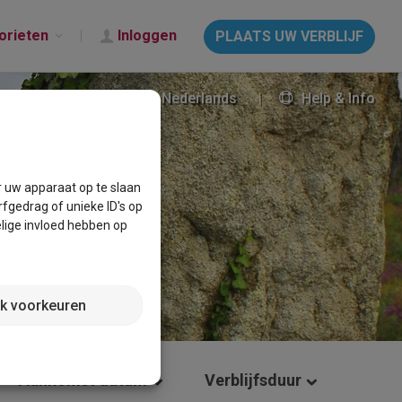
orieten
Inloggen
PLAATS UW VERBLIJF
Nederlands
Help & Info
r uw apparaat op te slaan
fgedrag of unieke ID's op
lige invloed hebben op
jk voorkeuren
Aankomst datum
Verblijfsduur