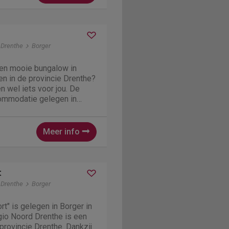
 Drenthe
Borger
een mooie bungalow in
n in de provincie Drenthe?
n wel iets voor jou. De
commodatie gelegen in
 in een
en is enorm gezellig.
2 slaapkamers en...
Meer info
t
 Drenthe
Borger
" is gelegen in Borger in
gio Noord Drenthe is een
 provincie Drenthe. Dankzij