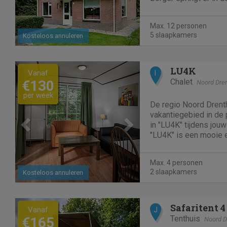
positieve zin uit. Ech
Drenthe kun je dit hu
Max. 12 personen
Deze accommodatie in
5 slaapkamers
Kosteloos annuleren
Previous
Next
LU4K
Vanaf
I
Chalet
€130
Noord Dre
per week
De regio Noord Drenth
vakantiegebied in de p
in "LU4K" tijdens jouw
"LU4K" is een mooie e
Borger. Deze accommodatie in Borger beschikt
over 2 slaapkamers. 
Max. 4 personen
overnachten. Wi
2 slaapkamers
Kosteloos annuleren
Previous
Next
Safaritent 4
Vanaf
J
Tenthuis
€165
Noord D