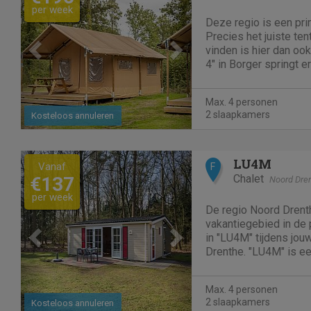
per week
Deze regio is een pri
Precies het juiste te
vinden is hier dan ook
4" in Borger springt e
positieve zin uit. Ech
Drenthe kun je dit hu
Max. 4 personen
Deze...
2 slaapkamers
Kosteloos annuleren
Previous
Next
LU4M
Vanaf
F
Chalet
€137
Noord Dre
per week
De regio Noord Drenth
vakantiegebied in de p
in "LU4M" tijdens jou
Drenthe. "LU4M" is e
chalet in Borger. Deze accommodatie in Borger
beschikt over 2 slaa
Max. 4 personen
2 slaapkamers
Kosteloos annuleren