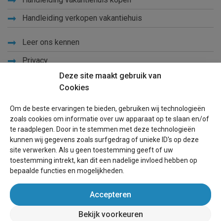
Handleiding verkopen vakantiehuis
Leer ons kennen
Privacy
Deze site maakt gebruik van
Links
Cookies
Sitemap
Om de beste ervaringen te bieden, gebruiken wij technologieën
Blog
zoals cookies om informatie over uw apparaat op te slaan en/of
te raadplegen. Door in te stemmen met deze technologieën
Voor eigenaren
kunnen wij gegevens zoals surfgedrag of unieke ID's op deze
site verwerken. Als u geen toestemming geeft of uw
Een advertentie plaatsen
toestemming intrekt, kan dit een nadelige invloed hebben op
bepaalde functies en mogelijkheden.
Inloggen
Accepteren
Succesvol verhuren vakantiewoning
Bekijk voorkeuren
wereldvakantiehuis.nl
(vakantiehuizen wereldwijd)