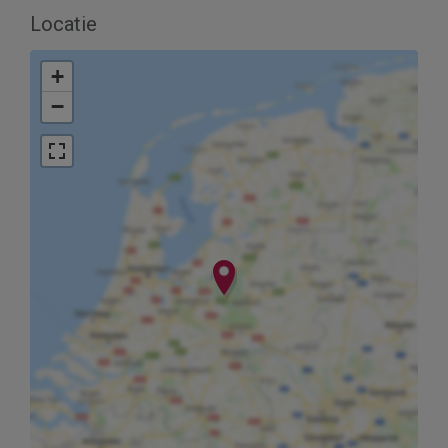
Locatie
+
−