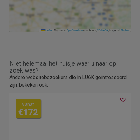
Leaflet
|
Map data ©
OpenStreetMap
contributors,
CC-BY-SA
, Imagery ©
Mapbox
Niet helemaal het huisje waar u naar op
zoek was?
Andere websitebezoekers die in LU6K geïntresseerd
zijn, bekeken ook:
Vanaf
€172