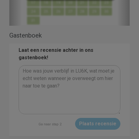
17
18
19
20
21
22
23
24
25
26
27
28
29
30
31
Gastenboek
Laat een recensie achter in ons
gastenboek!
Plaats recensie
Ga naar stap 2