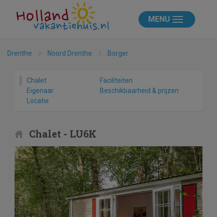
MENU
Drenthe
Noord Drenthe
Borger
Chalet
Faciliteiten
Eigenaar
Beschikbaarheid & prijzen
Locatie
Chalet - LU6K