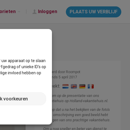
orieten
Inloggen
PLAATS UW VERBLIJF
r uw apparaat op te slaan
fgedrag of unieke ID's op
Beheerd door Roompot
lige invloed hebben op
Lid sinds 5 april 2017
Spreekt:
Welkom op de presentatie van ons
jk voorkeuren
vakantiehuis op Holland-vakantiehuis.nl.
Ik hoop dat u na het bekijken van de foto's
en de omschrijving een goed beeld hebt
gekregen van ons prachtige vakantiehuis.
Om u nog sneller en beter van dienst te