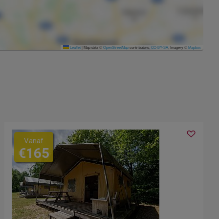
Leaflet
|
Map data ©
OpenStreetMap
contributors,
CC-BY-SA
, Imagery ©
Mapbox
Vanaf
€165