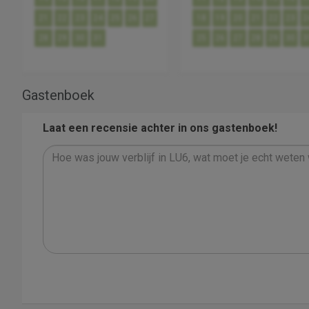
21
22
23
24
25
26
27
18
19
20
21
22
23
2
28
29
30
31
25
26
27
28
29
30
3
Gastenboek
Laat een recensie achter in ons gastenboek!