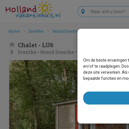
Zoeken
Home
Drenthe
Noord Drenthe
Borger
LU6
Chalet - LU6
Drenthe
•
Noord Drenthe
•
Borger
Om de beste ervaringen t
en/of te raadplegen. Doo
deze site verwerken. Als
bepaalde functies en mog