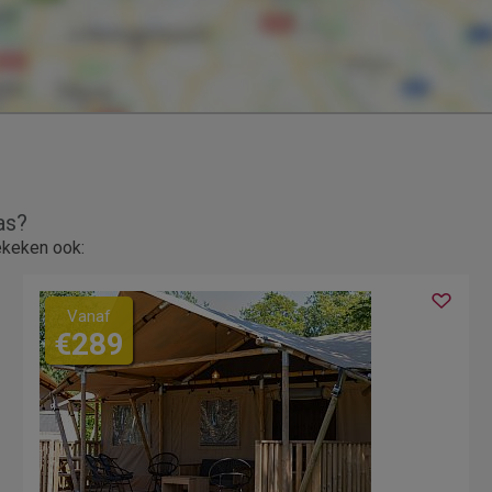
as?
ekeken ook:
Vanaf
€289