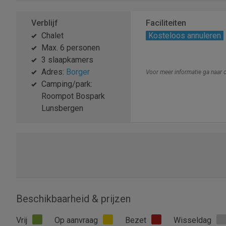
Verblijf
Faciliteiten
Chalet
Kosteloos annuleren
Max. 6 personen
3 slaapkamers
Adres:
Borger
Voor meer informatie ga naar
Camping/park:
Roompot Bospark
Lunsbergen
Beschikbaarheid & prijzen
Vrij
Op aanvraag
Bezet
Wisseldag