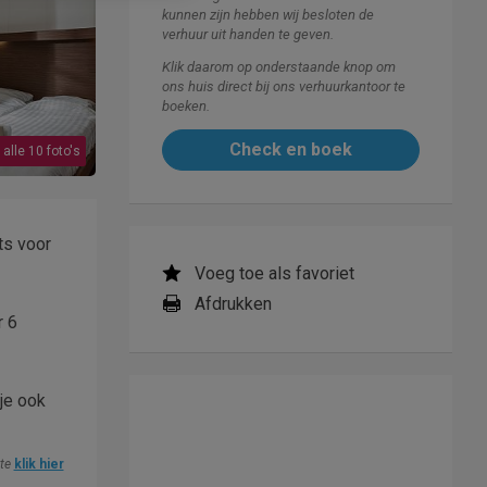
kunnen zijn hebben wij besloten de
verhuur uit handen te geven.
Klik daarom op onderstaande knop om
ons huis direct bij ons verhuurkantoor te
boeken.
Check en boek
 alle 10 foto's
ts voor
Voeg toe als favoriet
Afdrukken
r 6
 je ook
ite
klik hier