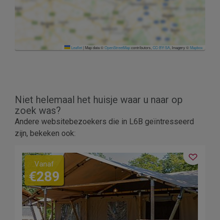
Leaflet
|
Map data ©
OpenStreetMap
contributors,
CC-BY-SA
, Imagery ©
Mapbox
Niet helemaal het huisje waar u naar op
zoek was?
Andere websitebezoekers die in L6B geïntresseerd
zijn, bekeken ook:
Vanaf
€289