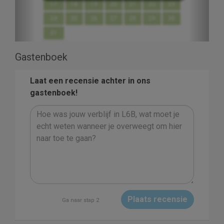
17
18
19
20
21
22
23
24
25
26
27
28
29
30
31
Gastenboek
Laat een recensie achter in ons
gastenboek!
Plaats recensie
Ga naar stap 2