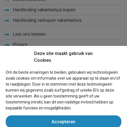
Handleiding vakantiehuis kopen
Handleiding verkopen vakantiehuis
Leer ons kennen
Privacy
Deze site maakt gebruik van
Links
Cookies
Sitemap
Om de beste ervaringen te bieden, gebruiken wij technologieën
Blog
zoals cookies om informatie over uw apparaat op te slaan en/of
te raadplegen. Door in te stemmen met deze technologieën
Voor eigenaren
kunnen wij gegevens zoals surfgedrag of unieke ID's op deze
site verwerken. Als u geen toestemming geeft of uw
Een advertentie plaatsen
toestemming intrekt, kan dit een nadelige invloed hebben op
bepaalde functies en mogelijkheden.
Inloggen
Accepteren
Succesvol verhuren vakantiewoning