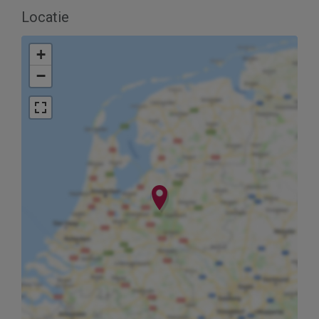
Locatie
+
−