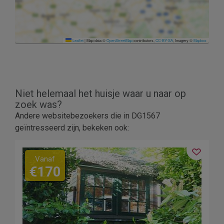
Leaflet
|
Map data ©
OpenStreetMap
contributors,
CC-BY-SA
, Imagery ©
Mapbox
Niet helemaal het huisje waar u naar op
zoek was?
Andere websitebezoekers die in DG1567
geïntresseerd zijn, bekeken ook:
Vanaf
€170