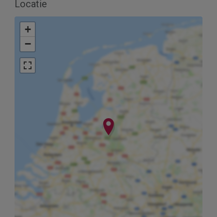
Locatie
+
−