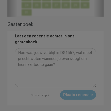
24
25
26
27
28
29
30
31
Gastenboek
Laat een recensie achter in ons
gastenboek!
Plaats recensie
Ga naar stap 2