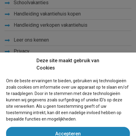
Schoolvakanties
Handleiding vakantiehuis kopen
Handleiding verkopen vakantiehuis
Leer ons kennen
Privacy
Deze site maakt gebruik van
Links
Cookies
Sitemap
Om de beste ervaringen te bieden, gebruiken wij technologieën
Blog
zoals cookies om informatie over uw apparaat op te slaan en/of
te raadplegen. Door in te stemmen met deze technologieën
Voor eigenaren
kunnen wij gegevens zoals surfgedrag of unieke ID's op deze
site verwerken. Als u geen toestemming geeft of uw
Een advertentie plaatsen
toestemming intrekt, kan dit een nadelige invloed hebben op
bepaalde functies en mogelijkheden.
Inloggen
Accepteren
Succesvol verhuren vakantiewoning