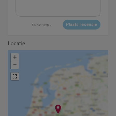
Plaats recensie
Ga naar stap 2
Locatie
+
−