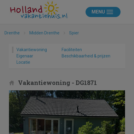
MENU
Drenthe
Midden Drenthe
Spier
Vakantiewoning
Faciliteiten
Eigenaar
Beschikbaarheid & prijzen
Locatie
Vakantiewoning - DG1871