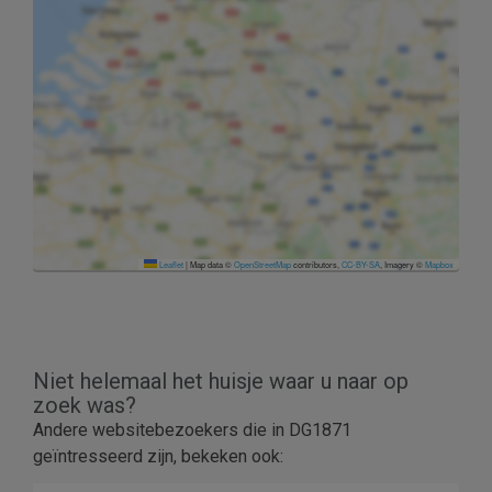
Leaflet
|
Map data ©
OpenStreetMap
contributors,
CC-BY-SA
, Imagery ©
Mapbox
Niet helemaal het huisje waar u naar op
zoek was?
Andere websitebezoekers die in DG1871
geïntresseerd zijn, bekeken ook: