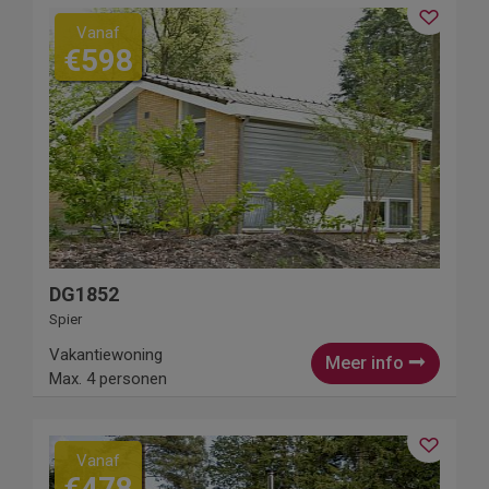
Vanaf
€598
DG1852
Spier
Vakantiewoning
Meer info
Max. 4 personen
Vanaf
€478