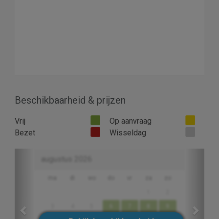
Beschikbaarheid & prijzen
Vrij
Op aanvraag
Bezet
Wisseldag
Previous
Next
augustus 2026
ma
di
wo
do
vr
za
zo
1
2
3
4
5
6
7
8
9