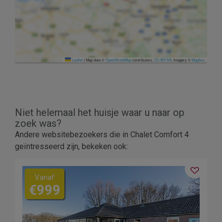
Leaflet
|
Map data ©
OpenStreetMap
contributors,
CC-BY-SA
, Imagery ©
Mapbox
Niet helemaal het huisje waar u naar op
zoek was?
Andere websitebezoekers die in Chalet Comfort 4
geïntresseerd zijn, bekeken ook:
Vanaf
€999