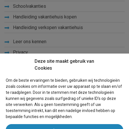
Schoolvakanties
Handleiding vakantiehuis kopen
Handleiding verkopen vakantiehuis
Leer ons kennen
Privacy
Deze site maakt gebruik van
Links
Cookies
Sitemap
Om de beste ervaringen te bieden, gebruiken wij technologieën
Blog
zoals cookies om informatie over uw apparaat op te slaan en/of
te raadplegen. Door in te stemmen met deze technologieën
Voor eigenaren
kunnen wij gegevens zoals surfgedrag of unieke ID's op deze
site verwerken. Als u geen toestemming geeft of uw
Een advertentie plaatsen
toestemming intrekt, kan dit een nadelige invloed hebben op
bepaalde functies en mogelijkheden.
Inloggen