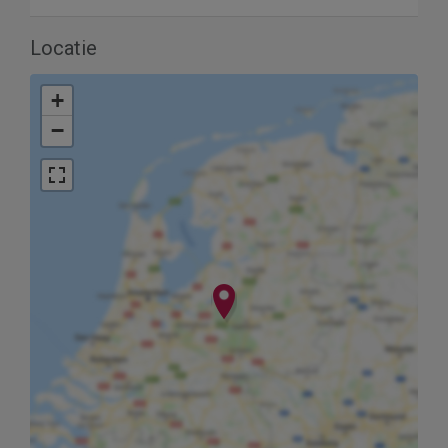
Locatie
+
−