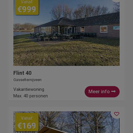
Vanaf
€999
Flint 40
Gasselternijveen
Vakantiewoning
Meer info
Max. 40 personen
Vanaf
€169