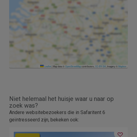
Leaflet
|
Map data ©
OpenStreetMap
contributors,
CC-BY-SA
, Imagery ©
Mapbox
Niet helemaal het huisje waar u naar op
zoek was?
Andere websitebezoekers die in Safaritent 6
geïntresseerd zijn, bekeken ook: