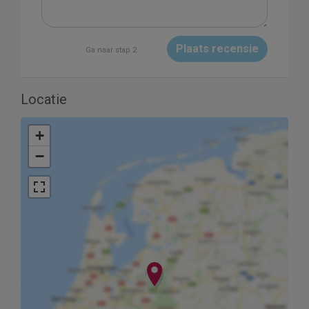
Plaats recensie
Ga naar stap 2
Locatie
+
−