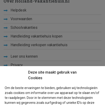
Over Holland-vakantiehuis.nl
Helpdesk
Voorwaarden
Schoolvakanties
Handleiding vakantiehuis kopen
Handleiding verkopen vakantiehuis
Leer ons kennen
Privacy
Deze site maakt gebruik van
Links
Cookies
Sitemap
Om de beste ervaringen te bieden, gebruiken wij technologieën
Blog
zoals cookies om informatie over uw apparaat op te slaan en/of
te raadplegen. Door in te stemmen met deze technologieën
Voor eigenaren
kunnen wij gegevens zoals surfgedrag of unieke ID's op deze