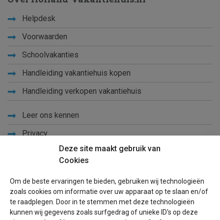
Helpdesk
Voorwaarden
Schoolvakanties
Handleiding vakantiehuis kopen
Handleiding verkopen vakantiehuis
Leer ons kennen
Privacy
Deze site maakt gebruik van
Links
Cookies
Sitemap
Om de beste ervaringen te bieden, gebruiken wij technologieën
Blog
zoals cookies om informatie over uw apparaat op te slaan en/of
te raadplegen. Door in te stemmen met deze technologieën
Voor eigenaren
kunnen wij gegevens zoals surfgedrag of unieke ID's op deze