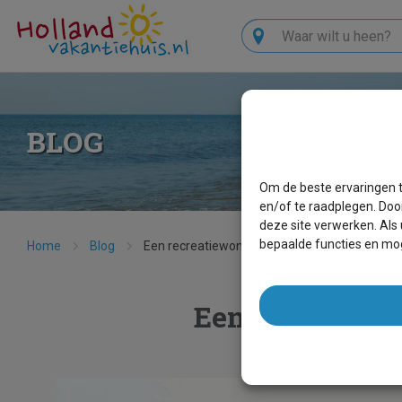
Zoeken
BLOG
Om de beste ervaringen t
en/of te raadplegen. Doo
deze site verwerken. Als
bepaalde functies en mog
Home
Blog
Een recreatiewoning laten bouwen: waar moet
Een recreatiew