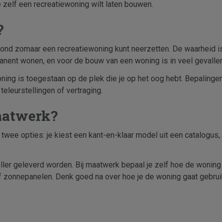
je zelf een recreatiewoning wilt laten bouwen.
?
grond zomaar een recreatiewoning kunt neerzetten. De waarheid i
anent wonen, en voor de bouw van een woning is in veel gevall
oning is toegestaan op de plek die je op het oog hebt. Bepalinge
teleurstellingen of vertraging.
maatwerk?
twee opties: je kiest een kant-en-klaar model uit een catalogus
er geleverd worden. Bij maatwerk bepaal je zelf hoe de woning eru
of zonnepanelen. Denk goed na over hoe je de woning gaat gebru