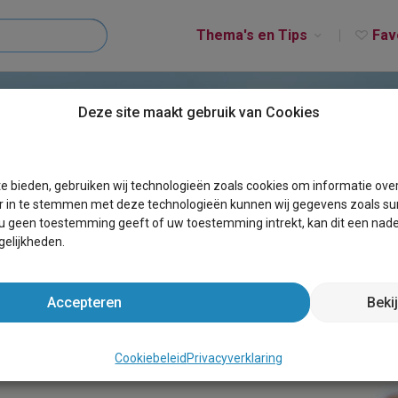
Thema's en Tips
Fav
Deze site maakt gebruik van Cookies
e bieden, gebruiken wij technologieën zoals cookies om informatie ove
r in te stemmen met deze technologieën kunnen wij gegevens zoals sur
 u geen toestemming geeft of uw toestemming intrekt, kan dit een nade
elijkheden.
 je op letten?
Accepteren
Beki
oning laten bouwen: waar moe
24 JUNI 2025
Cookiebeleid
Privacyverklaring