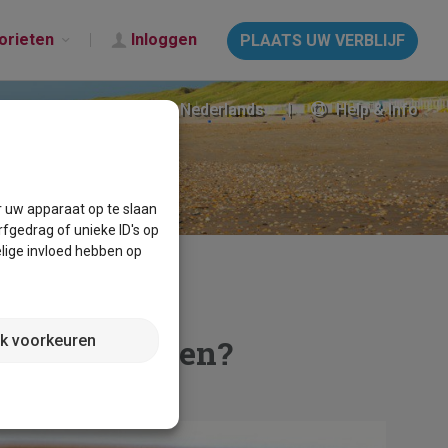
orieten
Inloggen
PLAATS UW VERBLIJF
Nederlands
Help & Info
r uw apparaat op te slaan
fgedrag of unieke ID's op
lige invloed hebben op
jk voorkeuren
t je op letten?