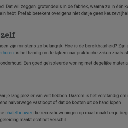
at wil zeggen: grotendeels in de fabriek, waarna ze in één kee
ein hebt. Prefab betekent overigens niet dat je geen keuzevrij
zelf
n zijn minstens zo belangrijk. Hoe is de bereikbaarheid? Zijn er
erhuren
, is het handig om te kijken naar praktische zaken zoals
onderhoud. Een goed geïsoleerde woning met degelijke materiale
r je lang plezier van wilt hebben. Daarom is het verstandig om 
ens halverwege vastloopt of dat de kosten uit de hand lopen.
dse
chaletbouwer
die recreatiewoningen op maat maakt en je begel
eleiding maakt echt het verschil.