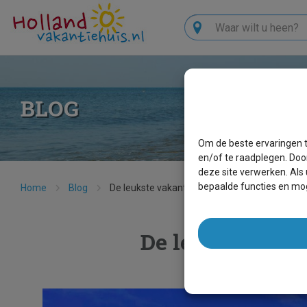
Zoeken
BLOG
Om de beste ervaringen t
en/of te raadplegen. Doo
deze site verwerken. Als
bepaalde functies en mog
Home
Blog
De leukste vakantiebestemmingen in Nederla
De leukste vak