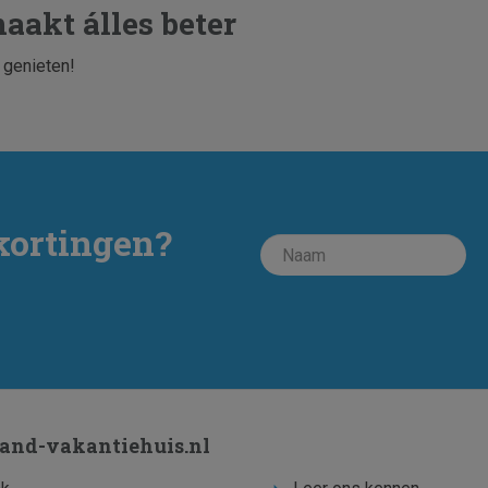
aakt álles beter
 genieten!
kortingen?
land-vakantiehuis.nl