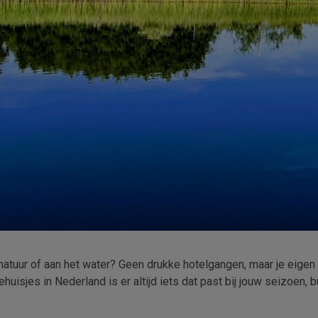
atuur of aan het water? Geen drukke hotelgangen, maar je eigen pl
huisjes in Nederland is er altijd iets dat past bij jouw seizoen,