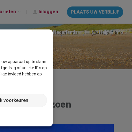
orieten
Inloggen
PLAATS UW VERBLIJF
Nederlands
Help & Info
r uw apparaat op te slaan
fgedrag of unieke ID's op
lige invloed hebben op
jk voorkeuren
and per seizoen