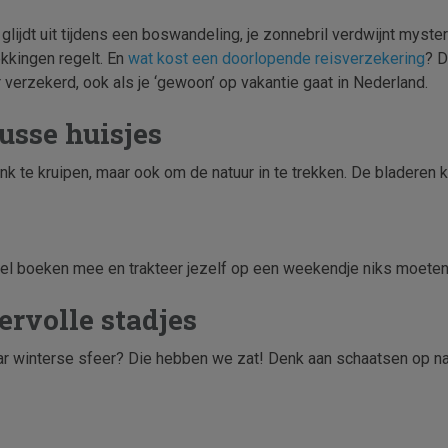
ijdt uit tijdens een boswandeling, je zonnebril verdwijnt mysteri
ekkingen regelt. En
wat kost een doorlopende reisverzekering
? D
r verzekerd, ook als je ‘gewoon’ op vakantie gaat in Nederland.
usse huisjes
te kruipen, maar ook om de natuur in te trekken. De bladeren kleur
pel boeken mee en trakteer jezelf op een weekendje niks moeten
rvolle stadjes
maar winterse sfeer? Die hebben we zat! Denk aan schaatsen op na