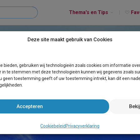
Thema's en Tips
Fav
Deze site maakt gebruik van Cookies
e bieden, gebruiken wij technologieën zoals cookies om informatie ove
r in te stemmen met deze technologieën kunnen wij gegevens zoals sur
 u geen toestemming geeft of uw toestemming intrekt, kan dit een nade
elijkheden.
nd per seizoen
Accepteren
Beki
antiebestemmingen in Nederl
21 NOVEMBER 2025
Cookiebeleid
Privacyverklaring