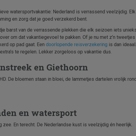
ieve watersportvakantie: Nederland is verrassend veelzijdig. Elk s
mming en zorg dat je goed verzekerd bent.
ndje barst van de verrassende plekken die elk seizoen iets unie
 over om dat vakantiegevoel te pakken. Of je nu met z’n tweetjes 
ekerd op pad gaat. Een
doorlopende reisverzekering
is dan ideaal
 extra’s te regelen. Lekker zorgeloos op vakantie dus.
enstreek en Giethoorn
HD. De bloemen staan in bloei, de lammetjes dartelen vrolijk ron
nden en watersport
 zee. En terecht. De Nederlandse kust is veelzijdig én heerlijk.