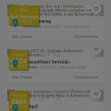
Previous
Next
Preis
Auf Anfrage
Jonkersweg
pro Woche
B
Ferienhaus
Achterhoek
Winterswijk Meddo
Max. 6 Gäste
3 Schlafzimmer
Previous
Next
Preis ab
€124
«Tunneltent Sevink»
C
pro Nacht
Zelthaus
Achterhoek
Winterswijk Meddo
Max. 4 Gäste
2 Schlafzimmer
Previous
Next
Preis ab
€869
de Spil
pro Woche
D