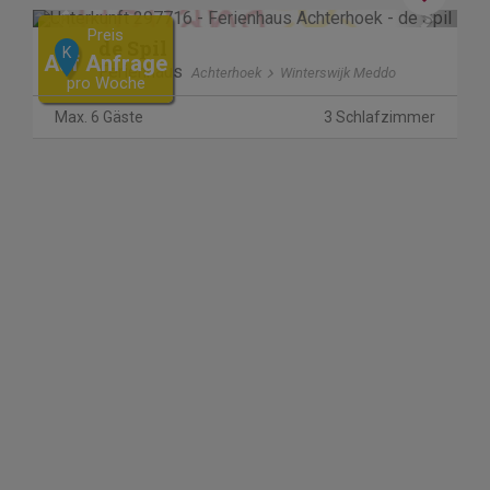
Previous
Next
Preis
de Spil
K
Auf Anfrage
Ferienhaus
Achterhoek
Winterswijk Meddo
pro Woche
Max. 6 Gäste
3 Schlafzimmer