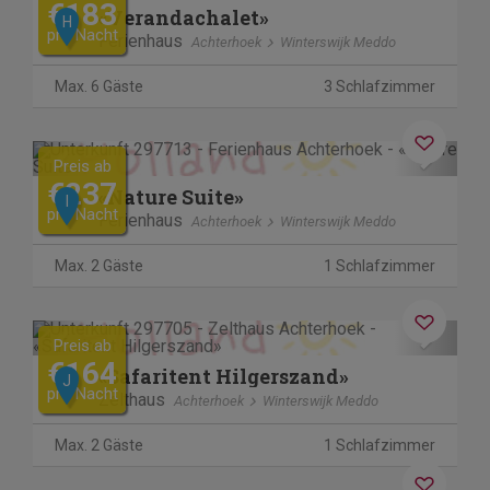
€183
«Verandachalet»
H
pro Nacht
Ferienhaus
Achterhoek
Winterswijk Meddo
Max. 6 Gäste
3 Schlafzimmer
Previous
Next
Preis ab
€237
«Nature Suite»
I
pro Nacht
Ferienhaus
Achterhoek
Winterswijk Meddo
Max. 2 Gäste
1 Schlafzimmer
Previous
Next
Preis ab
€164
«Safaritent Hilgerszand»
J
pro Nacht
Zelthaus
Achterhoek
Winterswijk Meddo
Max. 2 Gäste
1 Schlafzimmer