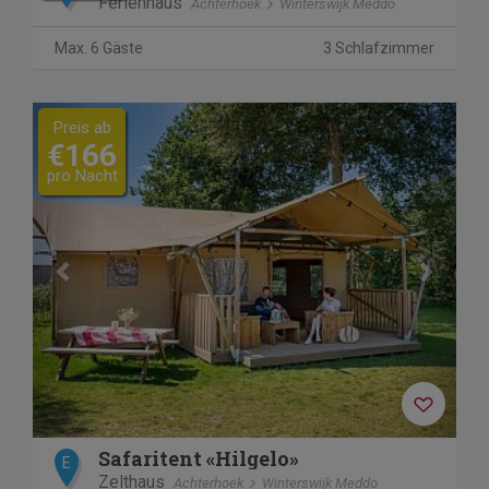
Ferienhaus
Achterhoek
Winterswijk Meddo
Max. 6 Gäste
3 Schlafzimmer
Previous
Next
Preis ab
€166
pro Nacht
Safaritent «Hilgelo»
E
Zelthaus
Achterhoek
Winterswijk Meddo