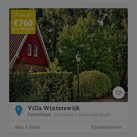
Previous
Next
Preis ab
€760
pro Woche
Villa Winterswijk
A
Ferienhaus
Achterhoek
Winterswijk Meddo
Max. 6 Gäste
3 Schlafzimmer