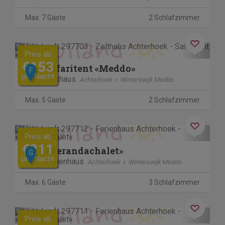
Max. 7 Gäste
2 Schlafzimmer
Previous
Next
Preis ab
€153
Safaritent «Meddo»
F
pro Nacht
Zelthaus
Achterhoek
Winterswijk Meddo
Max. 5 Gäste
2 Schlafzimmer
Previous
Next
Preis ab
€211
«Verandachalet»
G
pro Nacht
Ferienhaus
Achterhoek
Winterswijk Meddo
Max. 6 Gäste
3 Schlafzimmer
Previous
Next
Preis ab