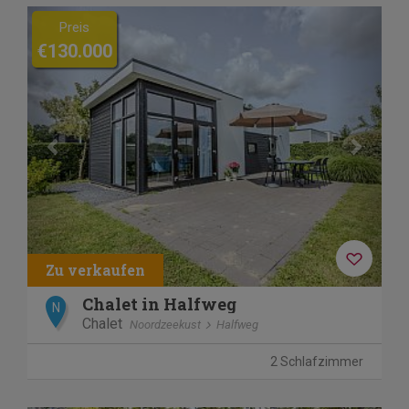
Previous
Next
Preis
€130.000
Chalet in Halfweg
N
Chalet
Noordzeekust
Halfweg
2 Schlafzimmer