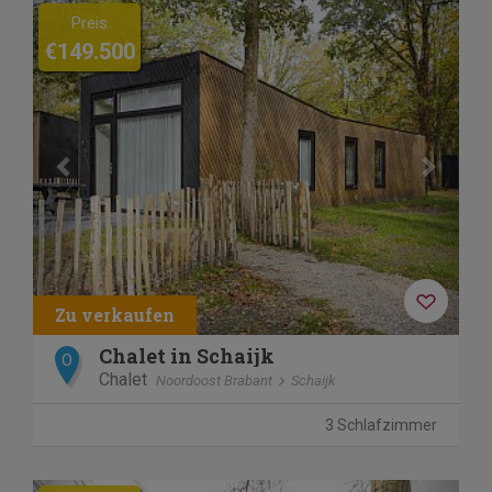
Previous
Next
Preis
€149.500
Chalet in Schaijk
O
Chalet
Noordoost Brabant
Schaijk
3 Schlafzimmer