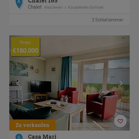
Chalet 165
A
Chalet
Walcheren
Koudekerke-Dishoek
2 Schlafzimmer
Previous
Next
Preis
€180.000
Casa Mari
B