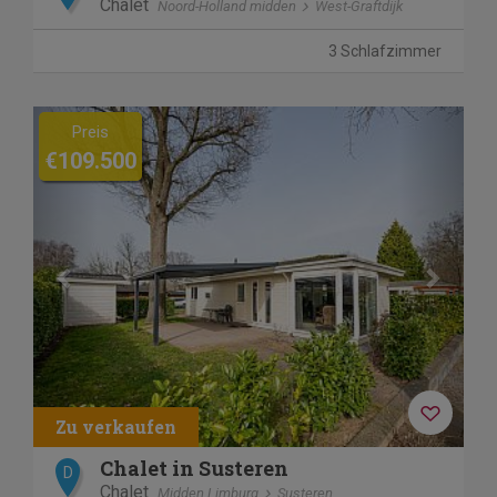
Chalet
Noord-Holland midden
West-Graftdijk
3 Schlafzimmer
Previous
Next
Preis
€109.500
Chalet in Susteren
D
Chalet
Midden Limburg
Susteren