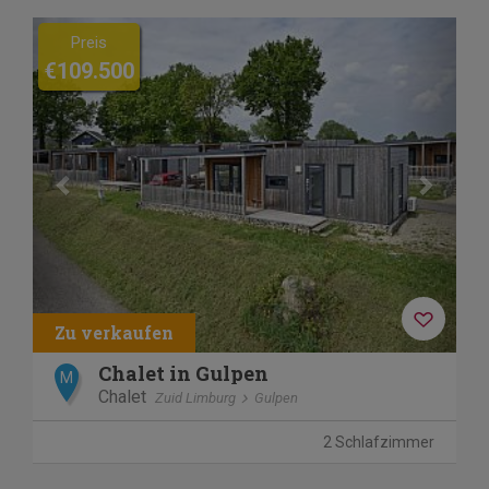
Previous
Next
Preis
€109.500
Chalet in Gulpen
M
Chalet
Zuid Limburg
Gulpen
2 Schlafzimmer