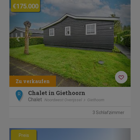
€175.000
Chalet in Giethoorn
R
Chalet
Noordwest Overijssel
Giethoorn
3 Schlafzimmer
Previous
Next
Preis