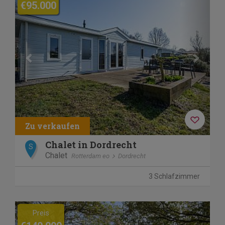
€95.000
Chalet in Dordrecht
S
Chalet
Rotterdam eo
Dordrecht
3 Schlafzimmer
Previous
Next
Preis