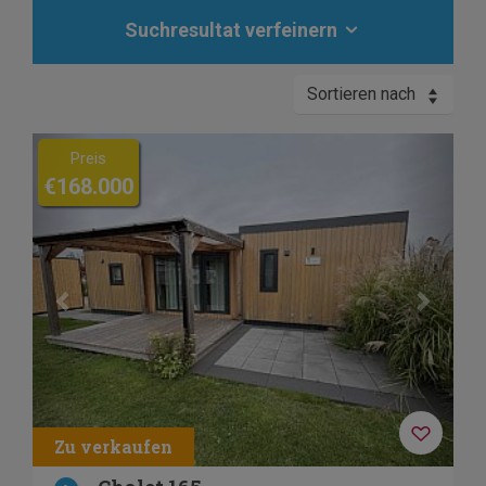
Suchresultat verfeinern
Sortieren nach
Previous
Next
Preis
€168.000