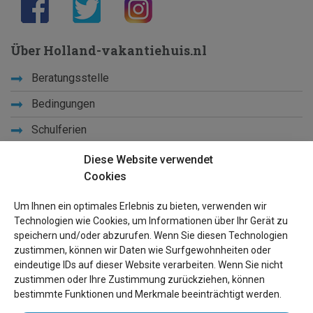
Über Holland-vakantiehuis.nl
Beratungsstelle
Bedingungen
Schulferien
Diese Website verwendet
Lernen Sie uns kennen
Cookies
Privacy
Um Ihnen ein optimales Erlebnis zu bieten, verwenden wir
Links
Technologien wie Cookies, um Informationen über Ihr Gerät zu
speichern und/oder abzurufen. Wenn Sie diesen Technologien
Seiten Ûbersicht
zustimmen, können wir Daten wie Surfgewohnheiten oder
eindeutige IDs auf dieser Website verarbeiten. Wenn Sie nicht
Für Besitzer
zustimmen oder Ihre Zustimmung zurückziehen, können
bestimmte Funktionen und Merkmale beeinträchtigt werden.
Inserat anmelden