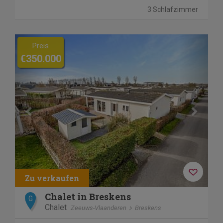
3 Schlafzimmer
Previous
Next
Preis
€350.000
Chalet in Breskens
G
Chalet
Zeeuws-Vlaanderen
Breskens