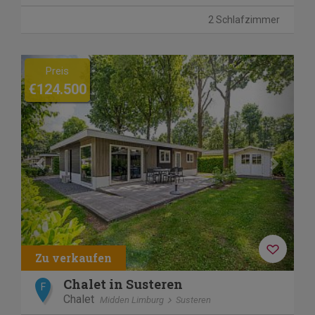
2 Schlafzimmer
Previous
Next
Preis
€124.500
Chalet in Susteren
F
Chalet
Midden Limburg
Susteren