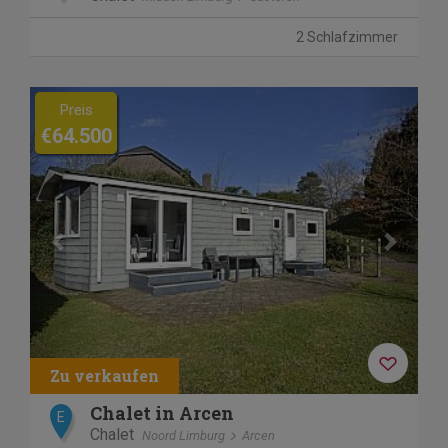
2 Schlafzimmer
Previous
Next
Preis
€64.500
Chalet in Arcen
E
Chalet
Noord Limburg
Arcen