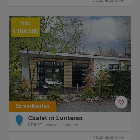
2 Schlafzimmer
Previous
Next
Preis
€184.500
Chalet in Lunteren
I
Chalet
Veluwe
Lunteren
2 Schlafzimmer