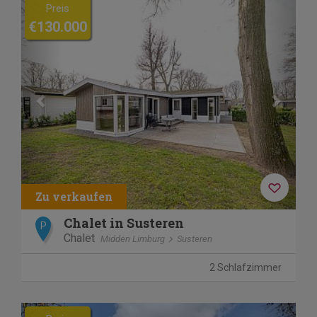
Previous
Next
Preis
€130.000
Chalet in Susteren
P
Chalet
Midden Limburg
Susteren
2 Schlafzimmer
Previous
Next