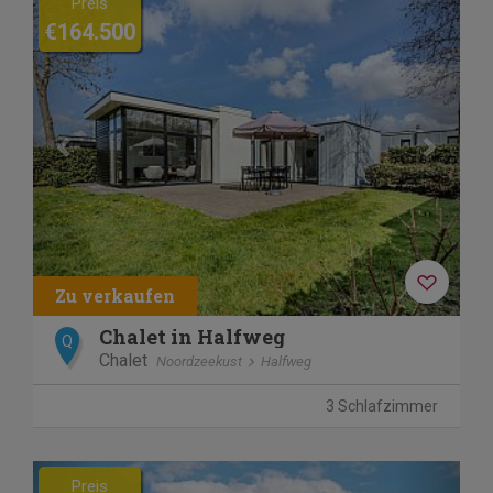
Preis
€164.500
Chalet in Halfweg
Q
Chalet
Noordzeekust
Halfweg
3 Schlafzimmer
Previous
Next
Preis