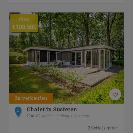
Previous
Next
Preis
€109.500
Chalet in Susteren
J
Chalet
Midden Limburg
Susteren
2 Schlafzimmer