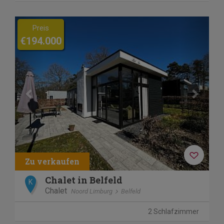
Previous
Next
Preis
€194.000
Chalet in Belfeld
K
Chalet
Noord Limburg
Belfeld
2 Schlafzimmer