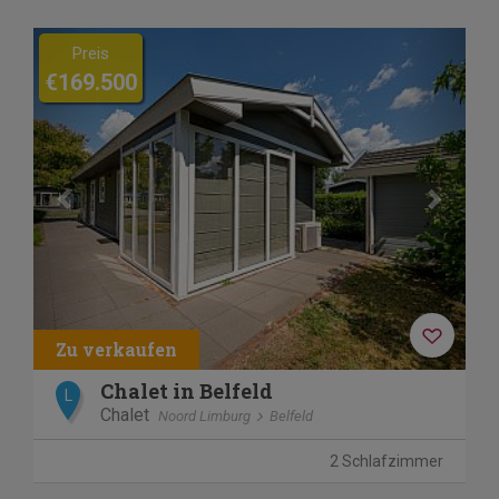
Previous
Next
Preis
€169.500
Chalet in Belfeld
L
Chalet
Noord Limburg
Belfeld
2 Schlafzimmer