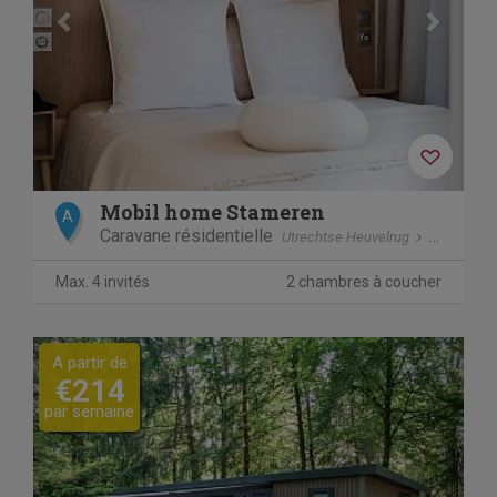
Mobil home Stameren
A
Caravane résidentielle
Utrechtse Heuvelrug
Doorn
Max. 4 invités
2 chambres à coucher
Previous
Next
A partir de
€214
par semaine