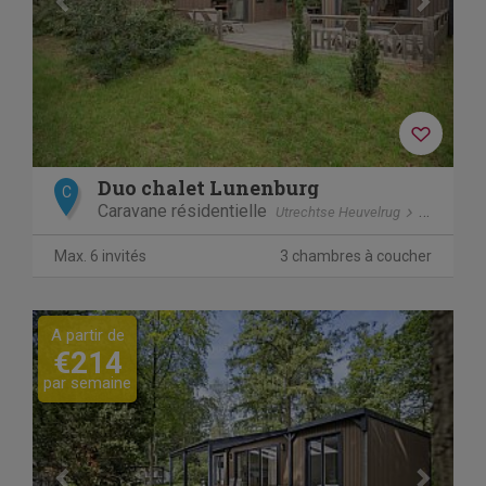
Duo chalet Lunenburg
C
Caravane résidentielle
Utrechtse Heuvelrug
Doorn
Max. 6 invités
3 chambres à coucher
Previous
Next
A partir de
€214
par semaine