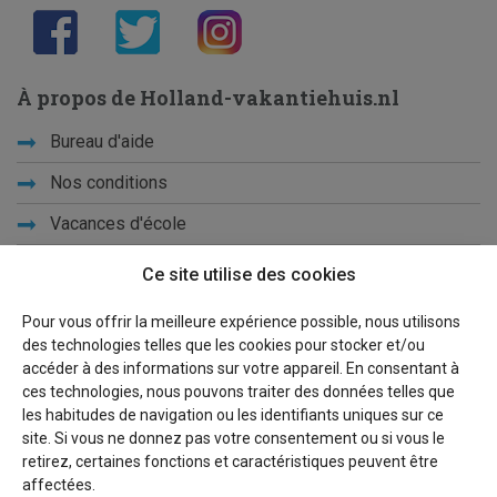
À propos de Holland-vakantiehuis.nl
Bureau d'aide
Nos conditions
Vacances d'école
Ce site utilise des cookies
Qui sommes-nous ?
Privacy
Pour vous offrir la meilleure expérience possible, nous utilisons
des technologies telles que les cookies pour stocker et/ou
Liens
accéder à des informations sur votre appareil. En consentant à
ces technologies, nous pouvons traiter des données telles que
Plan du site
les habitudes de navigation ou les identifiants uniques sur ce
site. Si vous ne donnez pas votre consentement ou si vous le
Pour les propriétaires
retirez, certaines fonctions et caractéristiques peuvent être
affectées.