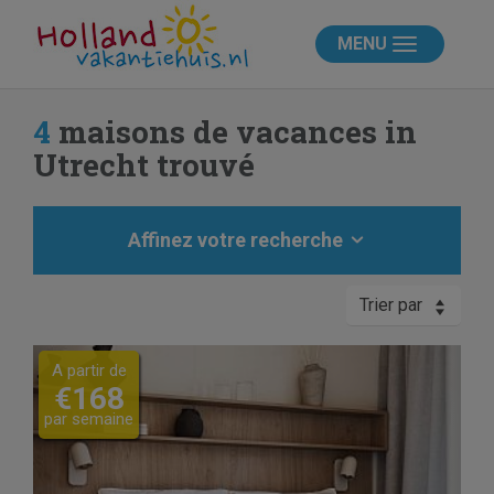
MENU
4
maisons de vacances in
Utrecht trouvé
Affinez votre recherche
Trier par
Previous
Next
A partir de
€168
par semaine