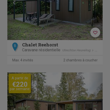
Chalet Reehorst
B
Caravane résidentielle
Utrechtse Heuvelrug
Doorn
Max. 4 invités
2 chambres à coucher
Previous
Next
A partir de
€220
par semaine