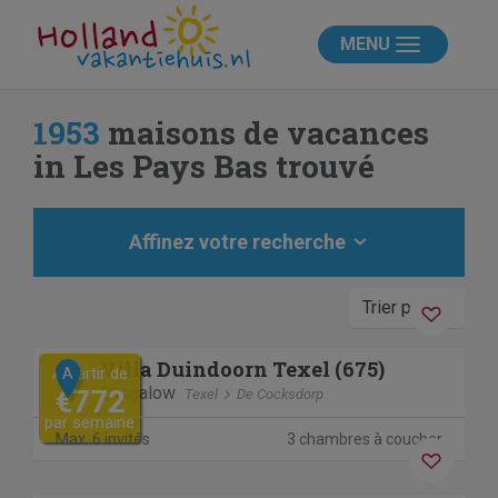
MENU
1953
maisons de vacances
in Les Pays Bas trouvé
Affinez votre recherche
Trier par
Previous
Next
Villa Duindoorn Texel (675)
A partir de
A
Bungalow
€772
Texel
De Cocksdorp
par semaine
Max. 6 invités
3 chambres à coucher