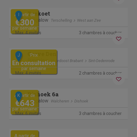
Previous
Next
Zeekoet
A partir de
I
Bungalow
€300
Terschelling
West aan Zee
par semaine
Max. 4 invités
3 chambres à coucher
Previous
Next
Grove Den
Prix
J
Bungalow
Noordoost Brabant
Sint-Oedenrode
En consultation
par semaine
Max. 4 invités
2 chambres à coucher
Séjour sans contact
Previous
Next
Dishoek 6a
A partir de
K
Bungalow
€643
Walcheren
Dishoek
par semaine
Max. 6 invités
3 chambres à coucher
A partir de