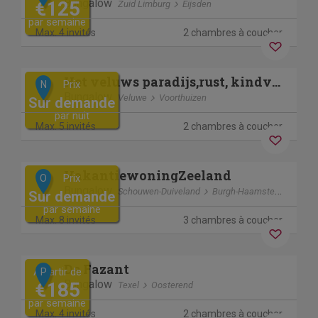
Bungalow
€125
Zuid Limburg
Eijsden
par semaine
Max. 4 invités
2 chambres à coucher
Séjour sans contact
Previous
Next
Het veluws paradijs,rust, kindvriendelijk en nu met hottub.
Prix
N
Bungalow
Veluwe
Voorthuizen
Sur demande
par nuit
Max. 5 invités
2 chambres à coucher
Séjour sans contact
Previous
Next
VakantiewoningZeeland
Prix
O
Bungalow
Schouwen-Duiveland
Burgh-Haamstede
Sur demande
par semaine
Max. 8 invités
3 chambres à coucher
Previous
Next
De Fazant
A partir de
P
Bungalow
€185
Texel
Oosterend
par semaine
Max. 4 invités
2 chambres à coucher