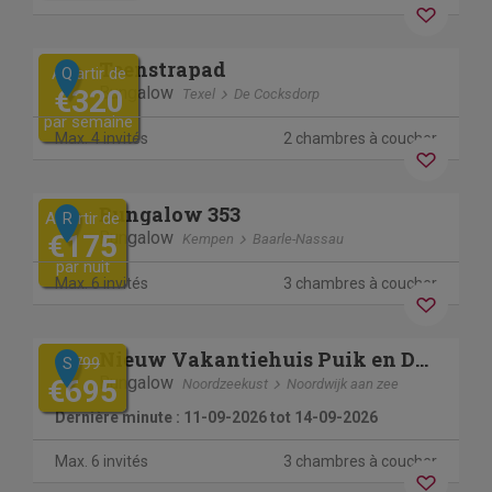
Previous
Next
Teenstrapad
A partir de
Q
Bungalow
€320
Texel
De Cocksdorp
par semaine
Max. 4 invités
2 chambres à coucher
Séjour sans contact
Previous
Next
Bungalow 353
A partir de
R
Bungalow
€175
Kempen
Baarle-Nassau
par nuit
Séjour sans contact
Max. 6 invités
3 chambres à coucher
Previous
Next
Nieuw Vakantiehuis Puik en Duin 5a
€799
S
Bungalow
€695
Noordzeekust
Noordwijk aan zee
Dernière minute : 11-09-2026 tot 14-09-2026
Max. 6 invités
3 chambres à coucher