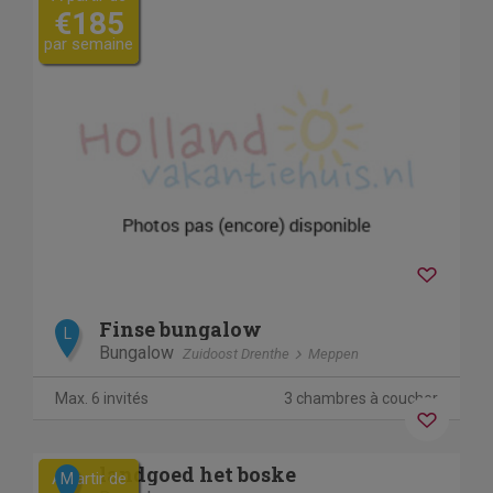
€185
par semaine
Finse bungalow
L
Bungalow
Zuidoost Drenthe
Meppen
Max. 6 invités
3 chambres à coucher
Previous
Next
landgoed het boske
A partir de
M