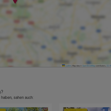
Leaflet
|
Map data ©
OpenStreetMap
contributors,
CC-B
n?
 haben, sahen auch: