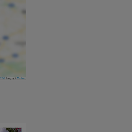
Y-SA
, Imagery ©
Mapbox