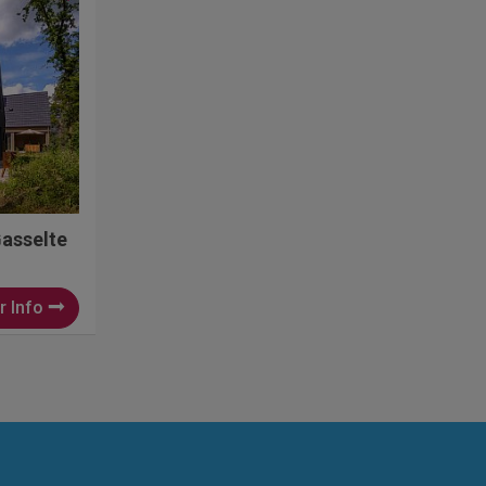
Gasselte
r Info