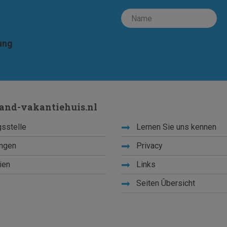
ung
land-vakantiehuis.nl
sstelle
Lernen Sie uns kennen
ngen
Privacy
ien
Links
Seiten Ûbersicht