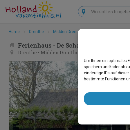
Suchen
Home
Drenthe
Midden Drenthe
Drijber
De Schaa
Ferienhaus - De Schaapskooi
Drenthe
•
Midden Drenthe
•
Drijber
Um Ihnen ein optimales E
speichern und/oder abzu
eindeutige IDs auf diese
bestimmte Funktionen un