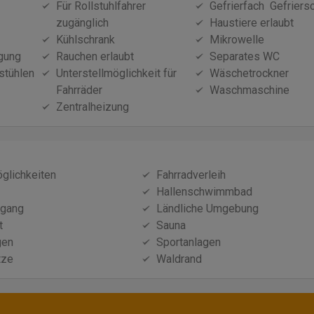
Für Rollstuhlfahrer
Gefrierfach  Gefriers
zugänglich
Haustiere erlaubt
Kühlschrank
Mikrowelle
ügung
Rauchen erlaubt
Separates WC
stühlen
Unterstellmöglichkeit für
Wäschetrockner
Fahrräder
Waschmaschine
Zentralheizung
glichkeiten
Fahrradverleih
Hallenschwimmbad
ugang
Ländliche Umgebung
t
Sauna
gen
Sportanlagen
tze
Waldrand