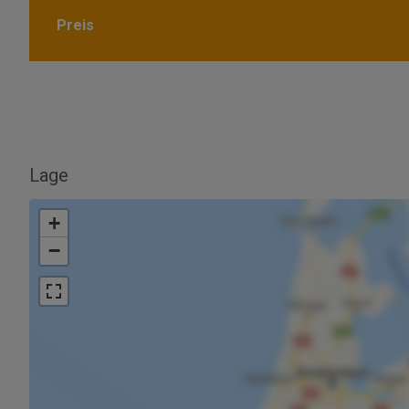
Preis
Lage
+
−