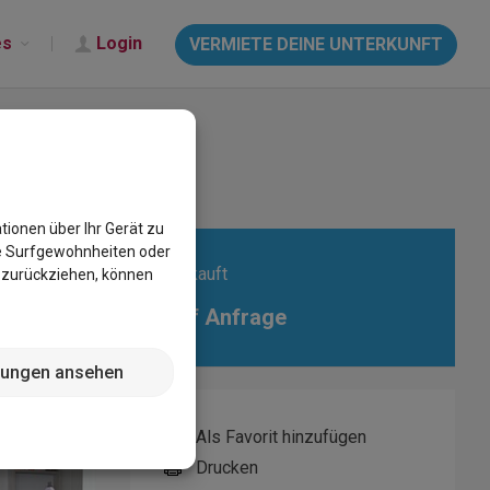
es
Login
VERMIETE DEINE UNTERKUNFT
tionen über Ihr Gerät zu
e Surfgewohnheiten oder
Verkauft
g zurückziehen, können
Auf Anfrage
llungen ansehen
Als Favorit hinzufügen
Drucken