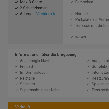
Max. 3 Gäste
Fernsehen
2 Schlafzimmer
Adresse:
Vledders 6
Hörfunk
Parkplatz zur Verf
Terrasse mit Garten
WLAN
Informationen über die Umgebung
Angelmöglichkeiten
Ausgehmö
Freibad
Golfplatz
Im Dorf gelegen
Internetz
Reithalle
Restauran
Solarium
Spielanla
Supermarkt in der Nähe
Tennisplä
Verkauft