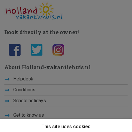
Book directly at the owner!
About Holland-vakantiehuis.nl
Helpdesk
Conditions
School holidays
Get to know us
Privacy
This site uses cookies