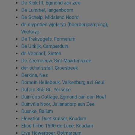
De Klok III, Egmond aan zee
De Lummel, langenboom
De Schelp, Midsland Noord
de slypstien wjelsryp (boerderijcamping),
Wjelsryp
De Trekvogels, Formerum
De Uitkijk, Camperduin
de Veenhof, Gieten
De Zeemeeuw, Sint Maartenszee
der schafsstall, Groesbeek
Derkina, Nes
Domein Hellebeuk, Valkenburg a.d. Geul
Dufour 365 GL, Yerseke
Duinroos Cottage, Egmond aan den Hoef
Duinvilla Noor, Julianadorp aan Zee
Duunke, Ballum
Elevation Duet kruiser, Koudum
Elise Fribo 1500 de Luxe, Koudum
Erve Höwerboer, Ootmarsum