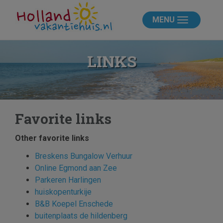
MENU
LINKS
Favorite links
Other favorite links
Breskens Bungalow Verhuur
Online Egmond aan Zee
Parkeren Harlingen
huiskopenturkije
B&B Koepel Enschede
buitenplaats de hildenberg