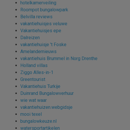
hotelkamerveiling
Roompot bungalowpark
Belvilla reviews
vakantiehuisjes veluwe
Vakantiehuisjes epe
Dalreizen
vakantiehuisje 't Foske
Amelandernieuws
vakantiehuis Brummel in Norg Drenthe
Holland villas
Ziggo Alles-in-1
Greentourist
Vakantiehuis Turkije
Duinrand Bungalowverhuur
wie wat waar
vakantiehuizen.webgidsje
mooi texel
bungalowkeuze.nl
watersportartikelen