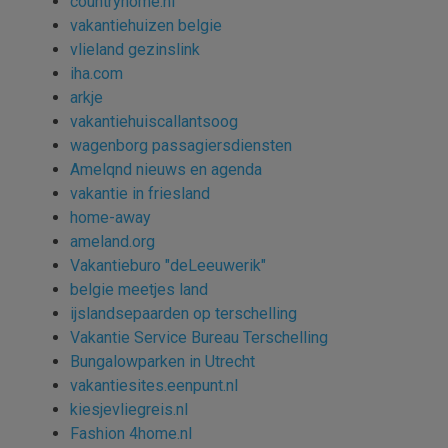
countryhome.nl
vakantiehuizen belgie
vlieland gezinslink
iha.com
arkje
vakantiehuiscallantsoog
wagenborg passagiersdiensten
Amelqnd nieuws en agenda
vakantie in friesland
home-away
ameland.org
Vakantieburo "deLeeuwerik"
belgie meetjes land
ijslandsepaarden op terschelling
Vakantie Service Bureau Terschelling
Bungalowparken in Utrecht
vakantiesites.eenpunt.nl
kiesjevliegreis.nl
Fashion 4home.nl