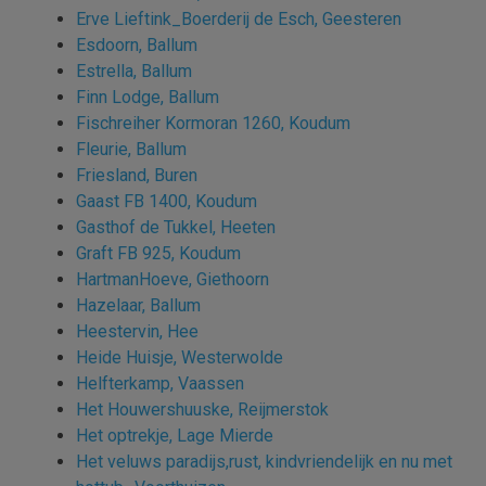
Erve Lieftink_Boerderij de Esch, Geesteren
Esdoorn, Ballum
Estrella, Ballum
Finn Lodge, Ballum
Fischreiher Kormoran 1260, Koudum
Fleurie, Ballum
Friesland, Buren
Gaast FB 1400, Koudum
Gasthof de Tukkel, Heeten
Graft FB 925, Koudum
HartmanHoeve, Giethoorn
Hazelaar, Ballum
Heestervin, Hee
Heide Huisje, Westerwolde
Helfterkamp, Vaassen
Het Houwershuuske, Reijmerstok
Het optrekje, Lage Mierde
Het veluws paradijs,rust, kindvriendelijk en nu met