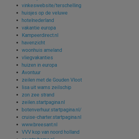
vinkeswebsite/terschelling
huisjes op de veluwe
hotelnederland
vakantie europa
Kampeerdirect.nl
havenzicht
woonhuis ameland
vliegvakanties
huizen in europa
Avontuur
zeilen met de Gouden Vloot
lisa uit warns zeilschip
zon zee strand
zeilen.startpagina.nl
botenverhuur.startpagina.nl/
cruise-charter.startpagina.nl
www.breesant.nl
VVV kop van noord holland