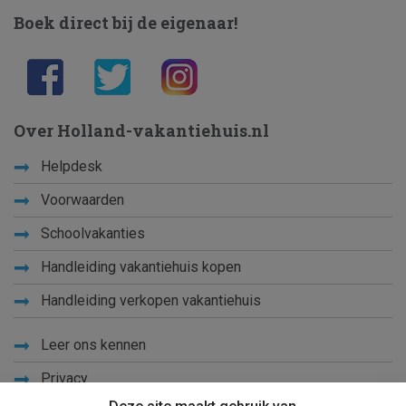
Boek direct bij de eigenaar!
Over Holland-vakantiehuis.nl
Helpdesk
Voorwaarden
Schoolvakanties
Handleiding vakantiehuis kopen
Handleiding verkopen vakantiehuis
Leer ons kennen
Privacy