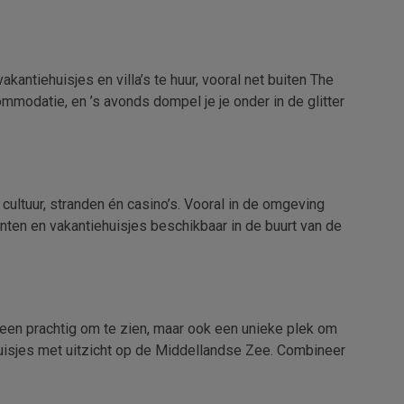
antiehuisjes en villa’s te huur, vooral net buiten The
mmodatie, en ’s avonds dompel je je onder in de glitter
cultuur, stranden én casino’s. Vooral in de omgeving
nten en vakantiehuisjes beschikbaar in de buurt van de
leen prachtig om te zien, maar ook een unieke plek om
ehuisjes met uitzicht op de Middellandse Zee. Combineer