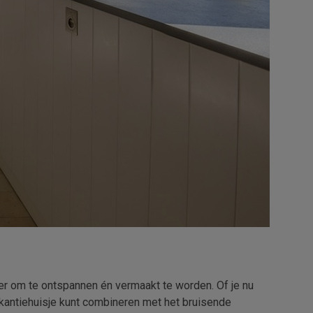
ier om te ontspannen én vermaakt te worden. Of je nu
akantiehuisje kunt combineren met het bruisende