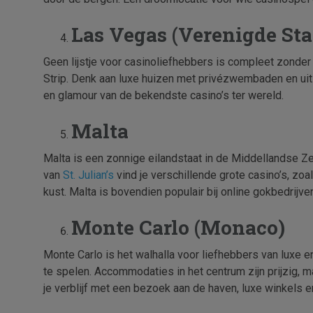
Las Vegas (Verenigde Sta
Geen lijstje voor casinoliefhebbers is compleet zonder L
Strip. Denk aan luxe huizen met privézwembaden en uitzi
en glamour van de bekendste casino’s ter wereld.
Malta
Malta is een zonnige eilandstaat in de Middellandse Zee
van
St. Julian’s
vind je verschillende grote casino’s, zo
kust. Malta is bovendien populair bij online gokbedrijv
Monte Carlo (Monaco)
Monte Carlo is het walhalla voor liefhebbers van luxe 
te spelen. Accommodaties in het centrum zijn prijzig, 
je verblijf met een bezoek aan de haven, luxe winkels e