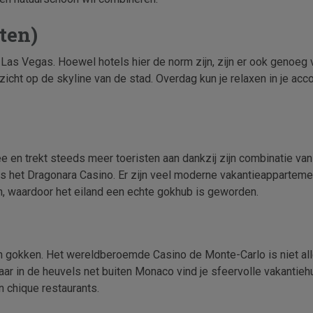
ten)
as Vegas. Hoewel hotels hier de norm zijn, zijn er ook genoeg vak
cht op de skyline van de stad. Overdag kun je relaxen in je acco
 en trekt steeds meer toeristen aan dankzij zijn combinatie van 
als het Dragonara Casino. Er zijn veel moderne vakantieapparteme
en, waardoor het eiland een echte gokhub is geworden.
en gokken. Het wereldberoemde Casino de Monte-Carlo is niet al
maar in de heuvels net buiten Monaco vind je sfeervolle vakanti
n chique restaurants.